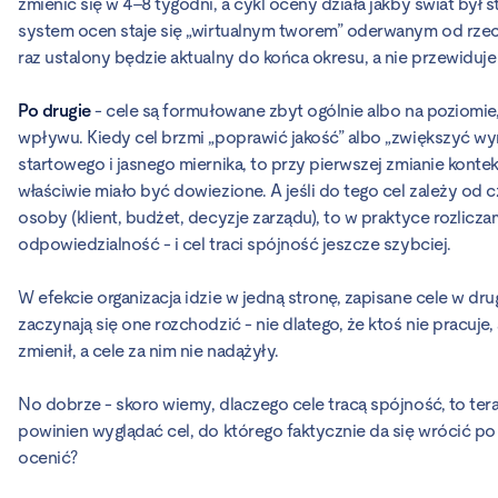
zmienić się w 4–8 tygodni, a cykl oceny działa jakby świat był s
system ocen staje się „wirtualnym tworem” oderwanym od rzecz
raz ustalony będzie aktualny do końca okresu, a nie przewiduje 
Po drugie
- cele są formułowane zbyt ogólnie albo na poziomie
wpływu. Kiedy cel brzmi „poprawić jakość” albo „zwiększyć wyni
startowego i jasnego miernika, to przy pierwszej zmianie kontek
właściwie miało być dowiezione. A jeśli do tego cel zależy od 
osoby (klient, budżet, decyzje zarządu), to w praktyce rozlicza
odpowiedzialność - i cel traci spójność jeszcze szybciej.
W efekcie organizacja idzie w jedną stronę, zapisane cele w dru
zaczynają się one rozchodzić - nie dlatego, że ktoś nie pracuje, 
zmienił, a cele za nim nie nadążyły.
No dobrze - skoro wiemy, dlaczego cele tracą spójność, to tera
powinien wyglądać cel, do którego faktycznie da się wrócić po 
ocenić?