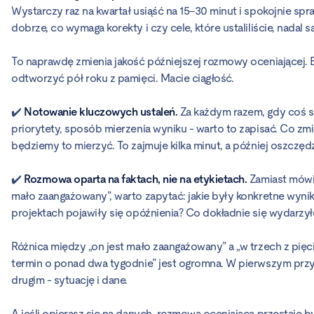
Wystarczy raz na kwartał usiąść na 15–30 minut i spokojnie spra
dobrze, co wymaga korekty i czy cele, które ustaliliście, nadal s
To naprawdę zmienia jakość późniejszej rozmowy oceniającej. 
odtworzyć pół roku z pamięci. Macie ciągłość.
✔️
Notowanie kluczowych ustaleń.
Za każdym razem, gdy coś si
priorytety, sposób mierzenia wyniku - warto to zapisać. Co zmie
będziemy to mierzyć. To zajmuje kilka minut, a później oszczę
✔️
Rozmowa oparta na faktach, nie na etykietach.
Zamiast mówi
mało zaangażowany”, warto zapytać: jakie były konkretne wyniki
projektach pojawiły się opóźnienia? Co dokładnie się wydarzył
Różnica między „on jest mało zaangażowany” a „w trzech z pię
termin o ponad dwa tygodnie” jest ogromna. W pierwszym prz
drugim - sytuację i dane.
A jeśli opierasz się na danych, rozmowa oceniająca przestaje b