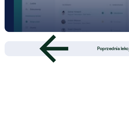
Powrót
Poprzednia lekc
do
Akademii