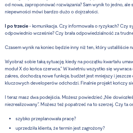
od nowa, zaproponować rozwiązania? Sam wynik to jedno, ale 
niepewności mówi bardzo dużo o dojrzałości.
I po trzecie
- komunikacja. Czy informowała o ryzykach? Czy s
odpowiednio wcześnie? Czy brała odpowiedzialność za trud
Czasem wynik na koniec będzie inny niż ten, który ustaliliście n
Wyobraź sobie taką sytuację, kiedy na początku kwartału umaw
moduł X do końca czerwca.” W kwietniu wszystko się wywraca d
zakres, dochodzą nowe funkcje, budżet jest mniejszy i jeszcze
kluczowych developerów odchodzi. Finalnie projekt kończy się 
I teraz masz dwa podejścia. Możesz powiedzieć „Nie dowiozłeś
niezrealizowany”. Możesz też popatrzeć na to szerzej. Czy ta o
szybko przeplanowała pracę?
uprzedziła klienta, że termin jest zagrożony?