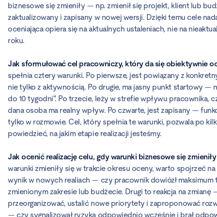
biznesowe się zmieniły — np. zmienił się projekt, klient lub bu
zaktualizowany i zapisany w nowej wersji. Dzięki temu cele na
oceniająca opiera się na aktualnych ustaleniach, nie na nieaktu
roku.
Jak sformułować cel pracowniczy, który da się obiektywnie o
spełnia cztery warunki. Po pierwsze, jest powiązany z konkre
nie tylko z aktywnością. Po drugie, ma jasny punkt startowy — np
do 10 tygodni". Po trzecie, leży w strefie wpływu pracownika, c
dana osoba ma realny wpływ. Po czwarte, jest zapisany — funk
tylko w rozmowie. Cel, który spełnia te warunki, pozwala po ki
powiedzieć, na jakim etapie realizacji jesteśmy.
Jak ocenić realizację celu, gdy warunki biznesowe się zmieniły
warunki zmieniły się w trakcie okresu oceny, warto spojrzeć na
wynik w nowych realiach — czy pracownik dowiózł maksimum t
zmienionym zakresie lub budżecie. Drugi to reakcja na zmianę —
przeorganizować, ustalić nowe priorytety i zaproponować rozwi
— czy sygnalizował ryzyka odpowiednio wcześnie i brał odpow