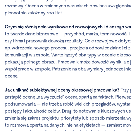
rozmowy. Ocena w zmiennych warunkach powinna uwzględniać k
pierwotnie założony rezultat.
Czym się różnią cele wynikowe od rozwojowych i dlaczego war
to twarde dane biznesowe — przychód, marża, terminowość, li
czy firma i pracownik dowożą rezultaty. Cele rozwojowe dot
np. wdrożenia nowego procesu, przejęcia odpowiedzialności 
komunikacji w zespole. Warto łączyć oba typy w ocenie okreso
pokazują pełnego obrazu. Pracownik może dowozić wynik, ale 
współpracę w zespole. Patrzenie na oba wymiary jednocześnie 
ocenę.
Jak uniknąć subiektywnej oceny okresowej pracownika?
Trzy 
zastąpić ocenę „na wyczucie" oceną opartą na faktach. Pierwszy
podsumowania — nie trzeba robić wielkich przeglądów, wystar
postępy i aktualność celów. Drugi to notowanie kluczowych u
zmienia się zakres projektu, priorytety lub sposób mierzenia wy
to rozmowa oparta na danych, nie na etykietach — zamiast mó