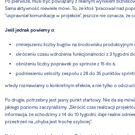
Po pierwsze, musi być powiązany z realnym wynikiem biznesowy
Sama aktywność niewiele mówi. To, że ktoś “pracował nad popr
“usprawniał komunikację w projekcie”, jeszcze nie oznacza, że co
Jeśli jednak powiemy o:
zmniejszeniu liczby bugów na środowisku produkcyjnym 
skróceniu czasu wdrożenia funkcjonalności z 3 tygodni do
obniżeniu liczby poprawek po sprincie z 15 do 6,
podniesieniu velocity zespołu z 28 do 35 punktów sprin
wtedy rozmawiamy o konkretnym efekcie, a nie tylko o odczuci
Po drugie, potrzebny jest jasny punkt startowy. Nie da się mówić
jakiego poziomu zaczynaliśmy. „Skrócić czas realizacji projekt
informacja, że schodzimy z 14 do 10 tygodni, daje realne odnie
przestrzeń na „chyba jest trochę szybciej”.