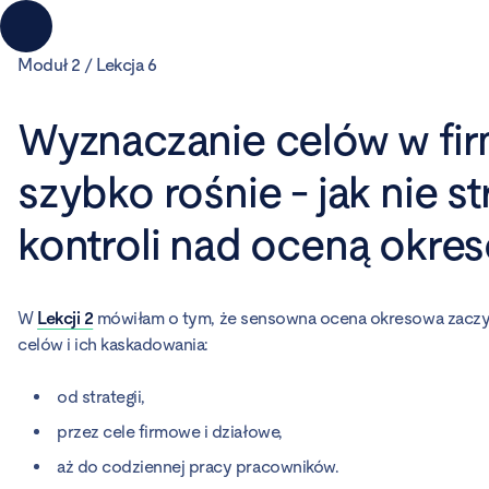
Moduł 2 / Lekcja 6
Akademia
Wyznaczanie celów w firm
Ocen
Pracowniczych
szybko rośnie - jak nie st
kontroli nad oceną okre
Moduł
1
Zadbaj o fundamenty
Lekcja
Moduł
W
Lekcji 2
mówiłam o tym, że sensowna ocena okresowa zaczy
1
2
celów i ich kaskadowania:
Dlaczego w Twojej firmie potrzebujesz ocen okresowy
Projektowanie procesu
Lekcja
Lekcja
2
6
od strategii,
Od czego zacząć: gotowość organizacji i komunikacja d
Jak wyznaczać cele pracownicze w dynamicznej firmie
przez cele firmowe i działowe,
Lekcja
Lekcja
3
7
aż do codziennej pracy pracowników.
Jak zakomunikować wdrożenie procesu żeby nie wywoła
Jak przygotować liderów do rozmów okresowych z pr