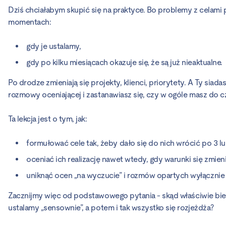
Dziś chciałabym skupić się na praktyce. Bo problemy z celami 
Lekcja
Lekcja
4
8
momentach:
Z czego składa się dobra ocena okresowa?
Jak przeprowadzić spotkanie z oceną okresową w prak
Lekcja
Lekcja
gdy je ustalamy,
5
9
gdy po kilku miesiącach okazuje się, że są już nieaktualne.
Jak stworzyć prosty i użyteczny formularz oceny?
Co zrobić po ocenie pracownika? Wynagrodzenia, doku
Moduł
Po drodze zmieniają się projekty, klienci, priorytety. A Ty si
3
rozmowy oceniającej i zastanawiasz się, czy w ogóle masz do c
Wdrożenie i powtarzalność
Lekcja
Moduł
10
4
Ta lekcja jest o tym, jak:
Tworzenie rocznego cyklu ocen dla firmy 30-50 osób
Budowanie kultury rozwoju
Lekcja
Lekcja
Moduł
formułować cele tak, żeby dało się do nich wrócić po 3 lu
11
13
5
oceniać ich realizację nawet wtedy, gdy warunki się zmieni
Jak zamienić wnioski w działania po rozmowie z oceną
Jak zbudować kulturę pracy, która wspiera proces oc
Pytania i odpowiedzi
Lekcja
Lekcja
uniknąć ocen „na wyczucie” i rozmów opartych wyłącznie 
12
14
Najczęstsze błędy przy projektowaniu procesu ocen - j
Jak mierzyć skuteczność systemu ocen okresowych
Zacznijmy więc od podstawowego pytania - skąd właściwie bier
ustalamy „sensownie”, a potem i tak wszystko się rozjeżdża?