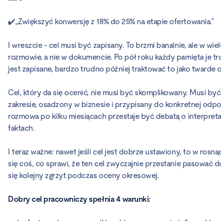
✔️„Zwiększyć konwersję z 18% do 25% na etapie ofertowania.”
I wreszcie - cel musi być zapisany. To brzmi banalnie, ale w wie
rozmowie, a nie w dokumencie. Po pół roku każdy pamięta je troc
jest zapisane, bardzo trudno później traktować to jako twarde o
Cel, który da się ocenić, nie musi być skomplikowany. Musi by
zakresie, osadzony w biznesie i przypisany do konkretnej odp
rozmowa po kilku miesiącach przestaje być debatą o interpreta
faktach.
I teraz ważne: nawet jeśli cel jest dobrze ustawiony, to w rosną
się coś, co sprawi, że ten cel zwyczajnie przestanie pasować do
się kolejny zgrzyt podczas oceny okresowej.
Dobry cel pracowniczy spełnia 4 warunki: