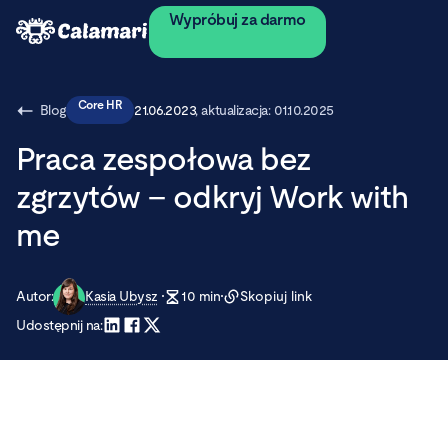
Wypróbuj za darmo
Core HR
Blog
21.06.2023
, aktualizacja:
01.10.2025
Praca zespołowa bez
zgrzytów – odkryj Work with
me
Autor:
Kasia Ubysz
10
min
Skopiuj link
Udostępnij na: