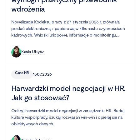
wdrożenia
Nowelizacja Kodeksu pracy z 27 stycznia 2026 r. zrównała
postać elektroniczną z papierową w kilkunastu czynnościach
kadrowych. Wnioski urlopowe, informacje o monitoringu,
potwierdzenia BHP — to wszystko można teraz załatwić bez
wydruku i podpisu. Ale „można" nie znaczy „wystarczy wysłać
Kasia Ubysz
maila". Poniżej wyjaśniamy, co dokładnie obejmuje zmiana, jakie
wymogi musi spełnić Twoje narzędzie i jak przygotować firmę.
Core HR
15.07.2026
Harwardzki model negocjacji w HR.
Jak go stosować?
Odkryj harwardzki model negocjacji w zarządzaniu HR. Buduj
kulturę współpracy, szukaj rozwiązań win-win i opieraj się na
obiektywnych danych.