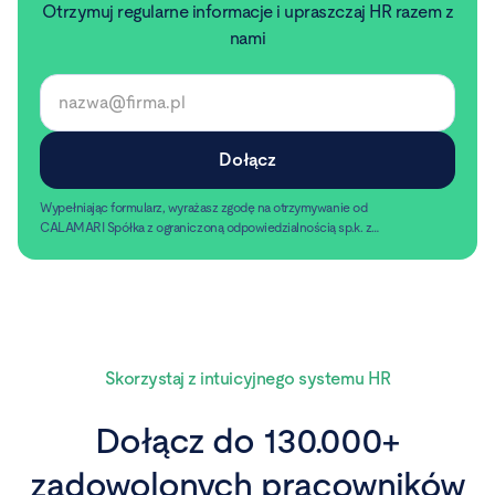
Otrzymuj regularne informacje i upraszczaj HR razem z
nami
Wypełniając formularz, wyrażasz zgodę na otrzymywanie od
CALAMARI Spółka z ograniczoną odpowiedzialnością sp.k. z
siedzibą w Warszawie, ul. Chmielna 2/31, 00-020 Warszawa,
Czytaj dalej
informacji handlowych pocztą elektroniczną.
Skorzystaj z intuicyjnego systemu HR
Dołącz do 130.000+
zadowolonych pracowników