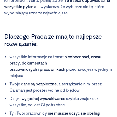
ich profilach. Warto pamiętać, że
nie trzeba odpowiadać na
wszystkie pytania
– wystarczy, że wybierze się te, które
wypełniający uzna za najważniejsze.
Dlaczego Praca ze mną to najlepsze
rozwiązanie:
wszystkie informacje na temat
nieobecności
,
czasu
pracy
,
dokumentach
pracowniczych
i
pracownikach
przechowujesz w jednym
miejscu
Twoje
dane są bezpieczne
, a zarządzanie nimi przez
Calamari jest proste i wolne od błędów
Dzięki
wygodnej wyszukiwarce
szybko znajdziesz
wszystko, co jest Ci potrzebne
Ty i Twoi pracownicy
nie musicie uczyć się obsługi