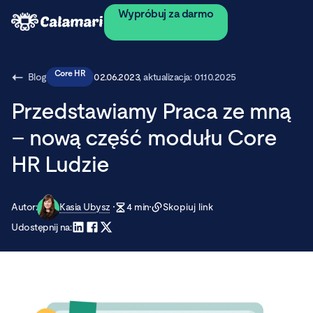
Wypróbuj za darmo
Core HR
Blog
02.06.2023
, aktualizacja:
01.10.2025
Przedstawiamy Praca ze mną
– nową część modułu Core
HR Ludzie
Autor:
Kasia Ubysz
4
min
Skopiuj link
Udostępnij na: