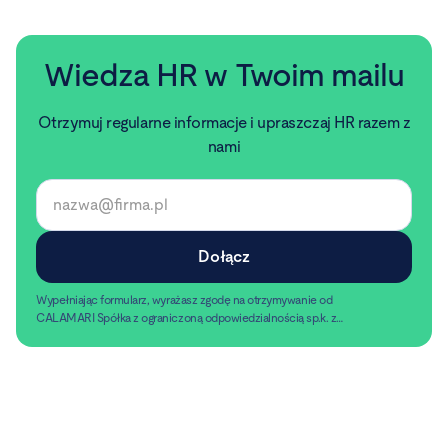
Wiedza HR w Twoim mailu
Otrzymuj regularne informacje i upraszczaj HR razem z
nami
Wypełniając formularz, wyrażasz zgodę na otrzymywanie od
CALAMARI Spółka z ograniczoną odpowiedzialnością sp.k. z
siedzibą w Warszawie, ul. Chmielna 2/31, 00-020 Warszawa,
Czytaj dalej
informacji handlowych pocztą elektroniczną.