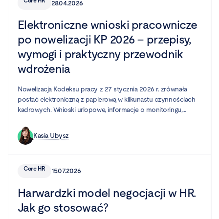
Core HR
28.04.2026
Elektroniczne wnioski pracownicze
po nowelizacji KP 2026 – przepisy,
wymogi i praktyczny przewodnik
wdrożenia
Nowelizacja Kodeksu pracy z 27 stycznia 2026 r. zrównała
postać elektroniczną z papierową w kilkunastu czynnościach
kadrowych. Wnioski urlopowe, informacje o monitoringu,
potwierdzenia BHP — to wszystko można teraz załatwić bez
wydruku i podpisu. Ale „można" nie znaczy „wystarczy wysłać
Kasia Ubysz
maila". Poniżej wyjaśniamy, co dokładnie obejmuje zmiana, jakie
wymogi musi spełnić Twoje narzędzie i jak przygotować firmę.
Core HR
15.07.2026
Harwardzki model negocjacji w HR.
Jak go stosować?