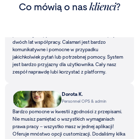
Katie
klienci
Co mówią o nas
?
Director of Finance and
Operations, USA
Nasze doświadczenie jest fantastyczne. Od
pierwszego zapytania o Calamari aż do następnych
dwóch lat współpracy. Calamari jest bardzo
komunikatywne i pomocne w przypadku
jakichkolwiek pytań lub potrzebnej pomocy. System
jest bardzo przyjazny dla użytkownika. Cały nasz
zespół naprawdę lubi korzystać z platformy.
Dorota K.
Personnel OPS & admin
Bardzo pomocne w kwestii zgodności z przepisami.
Nie musisz pamiętać o wszystkich wymaganiach
prawa pracy – wszystko masz w jednej aplikacji!
Oferuje mnóstwo opcji customizacji. Dodaliśmy kilka
własnych rodzajów urlopów, takich jak dni wolne na