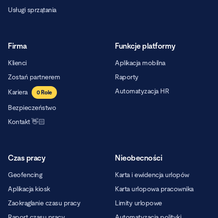
Usługi sprzątania
Firma
Funkcje platformy
Klienci
Aplikacja mobilna
Zostań partnerem
Raporty
Automatyzacja HR
Kariera
0
Role
Bezpieczeństwo
Kontakt 👋🏻
Czas pracy
Nieobecności
Geofencing
Karta i ewidencja urlopów
Aplikacja kiosk
Karta urlopowa pracownika
Zaokrąglanie czasu pracy
Limity urlopowe
Raport czasu pracy
Automatyzacja polityki