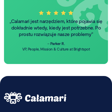
Calamari jest narzędziem, które pojawia się
dokładnie wtedy, kiedy jest potrzebne. Po
prostu rozwiązuje nasze problemy
–
Parker R.
VP, People, Mission & Culture at Brightspot