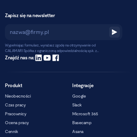
Zapisz się na newsletter
Wypełniając formularz, wyrażasz zgodę na otrzymywanie od
CALAMARI Spółka z ograniczoną odpowiedzialnością sp.k. z
siedzibą w Warszawie, ul. Chmielna 2/31, 00-020 Warszawa,
Czytaj dalej
Znajdź nas na:
informacji handlowych pocztą elektroniczną.
Produkt
Integracje
Nieobecności
Google
Czas pracy
Slack
Pracownicy
Microsoft 365
Ocena pracy
Basecamp
Cennik
Asana