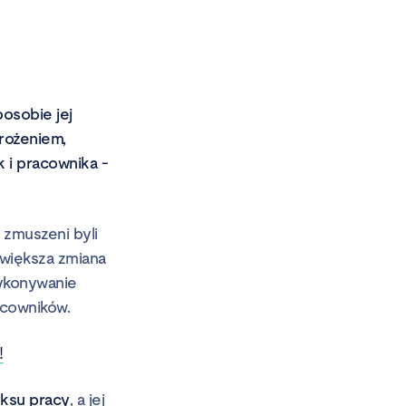
osobie jej
drożeniem,
 i pracownika -
 zmuszeni byli
większa zmiana
wykonywanie
acowników.
!
eksu pracy
, a jej