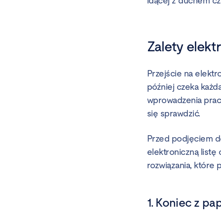
idącej z duchem cza
Zalety elekt
Przejście na elektr
później czeka każd
wprowadzenia prac
się sprawdzić.
Przed podjęciem dec
elektroniczną list
rozwiązania, które
1. Koniec z pa