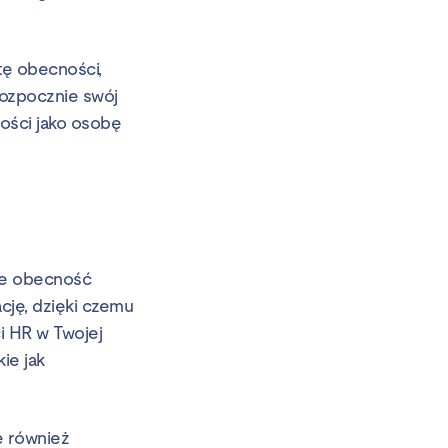
tę obecności,
rozpocznie swój
ności jako osobę
uje obecność
ację, dzięki czemu
i HR w Twojej
ie jak
e również