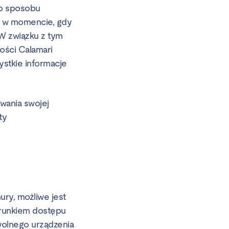
o sposobu
tu w momencie, gdy
 W związku z tym
ności Calamari
stkie informacje
wania swojej
ty
ry, możliwe jest
arunkiem dostępu
wolnego urządzenia