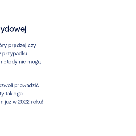
brydowej
tóry prędzej czy
 w przypadku
 metody nie mogą
pozwoli prowadzić
ty takiego
n już w 2022 roku!