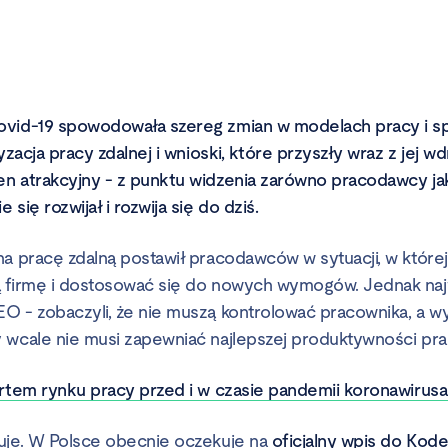
ovid-19 spowodowała szereg zmian w modelach pracy i sp
ryzacja pracy zdalnej i wnioski, które przyszły wraz z jej w
n atrakcyjny - z punktu widzenia zarówno pracodawcy jak
się rozwijał i rozwija się do dziś.
na pracę zdalną postawił pracodawców w sytuacji, w której
ą firmę i dostosować się do nowych wymogów. Jednak naj
O - zobaczyli, że nie muszą kontrolować pracownika, a 
 wcale nie musi zapewniać najlepszej produktywności pr
ortem rynku pracy przed i w czasie pandemii koronawirusa
uje. W Polsce obecnie oczekuje na
oficjalny wpis do Kod