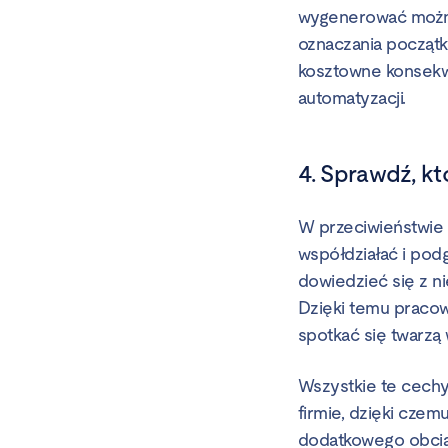
wygenerować można
oznaczania początk
kosztowne konsekwe
automatyzacji.
4. Sprawdź, kt
W przeciwieństwie 
współdziałać i pod
dowiedzieć się z nie
Dzięki temu pracow
spotkać się twarzą w
Wszystkie te cechy
firmie, dzięki cze
dodatkowego obcią