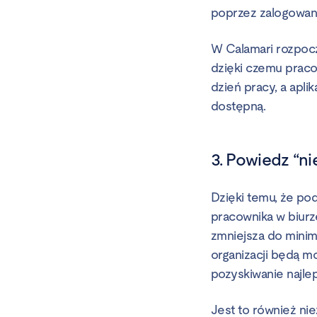
poprzez zalogowani
W Calamari rozpocz
dzięki czemu praco
dzień pracy, a apli
dostępną.
3. Powiedz “ni
Dzięki temu, że po
pracownika w biurze
zmniejsza do minim
organizacji będą mo
pozyskiwanie najle
Jest to również ni