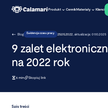
Produkt
Cennik
Materiały
Klienci
Ewidencja czasu pracy
Blog
25.05.2022
, aktualizacja:
01.10.2025
9 zalet elektronicz
na 2022 rok
6
min
Skopiuj link
Spis treści