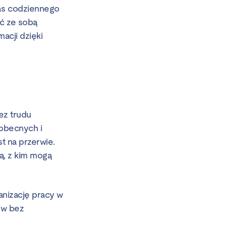
as codziennego
ść ze sobą
acji dzięki
ez trudu
 obecnych i
st na przerwie.
ą, z kim mogą
anizację pracy w
ów bez