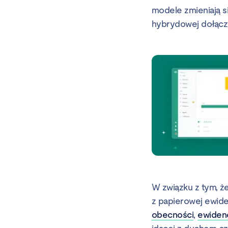
modele zmieniają si
hybrydowej dołączy
W związku z tym, ż
z papierowej ewide
obecności
,
ewiden