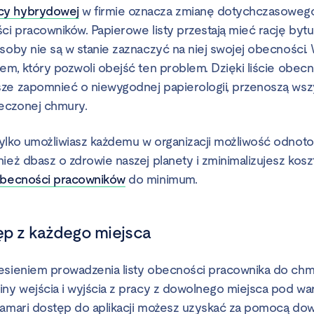
cy hybrydowej
w firmie oznacza zmianę dotychczasoweg
ści pracowników. Papierowe listy przestają mieć rację by
osoby nie są w stanie zaznaczyć na niej swojej obecności.
em, który pozwoli obejść ten problem. Dzięki liście obec
ze zapomnieć o niewygodnej papierologii, przenoszą wszy
eczonej chmury.
ylko umożliwiasz każdemu w organizacji możliwość odnoto
ież dbasz o zdrowie naszej planety i zminimalizujesz kosz
 obecności pracowników
do minimum.
tęp z każdego miejsca
esieniem prowadzenia listy obecności pracownika do chmu
iny wejścia i wyjścia z pracy z dowolnego miejsca pod w
lamari dostęp do aplikacji możesz uzyskać za pomocą do