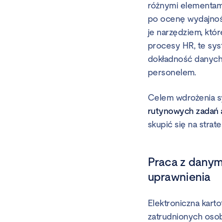
różnymi elementami 
po ocenę wydajnośc
je narzędziem, któr
procesy HR, te sy
dokładność danych 
personelem.
Celem wdrożenia s
rutynowych zadań 
skupić się na strat
Praca z danymi
uprawnienia
Elektroniczna kart
zatrudnionych osob