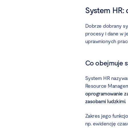
System HR: d
Dobrze dobrany sys
procesy i dane w 
uprawnionych prac
Co obejmuje s
System HR nazywan
Resource Managem
oprogramowanie za
zasobami ludzkimi.
Zakres jego funkc
np. ewidencję cza