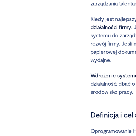
zarządzania talent
Kiedy jest najleps
działalności firmy
.
systemu do zarządz
rozwój firmy. Jeśli
papierowej dokume
wydajne.
Wdrożenie systemu 
działalność, dbać
środowisko pracy.
Definicja i c
Oprogramowanie HR 