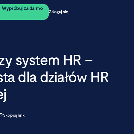
Wypróbuj za darmo
Zaloguj się
zy system HR –
sta dla działów HR
ej
Skopiuj link