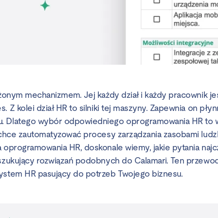
ożonym mechanizmem. Jej każdy dział i każdy pracownik jes
. Z kolei dział HR to silniki tej maszyny. Zapewnia on płynn
. Dlatego wybór odpowiedniego oprogramowania HR to w
a chce zautomatyzować procesy zarządzania zasobami ludzki
a oprogramowania HR, doskonale wiemy, jakie pytania najcz
oszukujący rozwiązań podobnych do Calamari. Ten przewo
ystem HR pasujący do potrzeb Twojego biznesu.