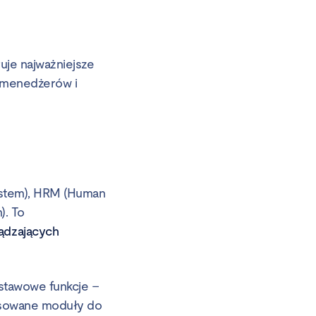
uje najważniejsze
 menedżerów i
ystem), HRM (Human
. To
ądzających
stawowe funkcje –
ansowane moduły do