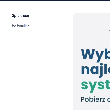
Spis treści
H2 Heading