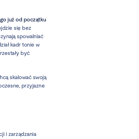
go już od początku
jdzie się bez
czynają spowalniać
ział kadr tonie w
rzestały być
chcą skalować swoją
oczesne, przyjazne
 i zarządzania