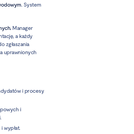
zawodowym
. System
nych.
Manager
tację, a każdy
do zgłaszania
dla uprawnionych
andydatów i procesy
opowych i
.
i wypłat.