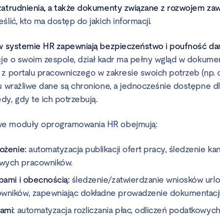
 zatrudnienia, a także dokumenty związane z rozwojem 
ślić, kto ma dostęp do jakich informacji.
 w systemie HR zapewniają bezpieczeństwo i poufność da
acje o swoim zespole, dział kadr ma pełny wgląd w dokumen
 z portalu pracowniczego w zakresie swoich potrzeb (np. 
mu wrażliwe dane są chronione, a jednocześnie dostępne 
dy, gdy te ich potrzebują.
we moduły oprogramowania HR obejmują:
ożenie:
automatyzacja publikacji ofert pracy, śledzenie k
wych pracowników.
pami i obecnością:
śledzenie/zatwierdzanie wniosków url
wników, zapewniając dokładne prowadzenie dokumentacji
ami:
automatyzacja rozliczania płac, odliczeń podatkowych 