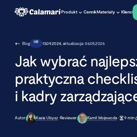
Produkt
Cennik
Materiały
Klienci
HR
Blog
13.09.2024
, aktualizacja:
06.05.2026
Jak wybrać najleps
praktyczna checkli
i kadry zarządzając
Autor:
Kasia Ubysz
Reviewer:
Kamil Wojewoda
9
min