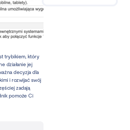
t trybikiem, który
e działanie jej
ażna decyzja dla
mi i rozwijać swój
ęściej zadają
dnik pomoże Ci