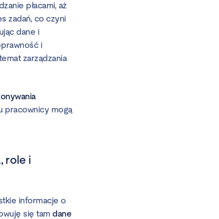
dzanie płacami, aż
s zadań, co czyni
ując dane i
oprawność i
temat zarządzania
konywania
temu pracownicy mogą
role i
tkie informacje o
owuję się tam
dane