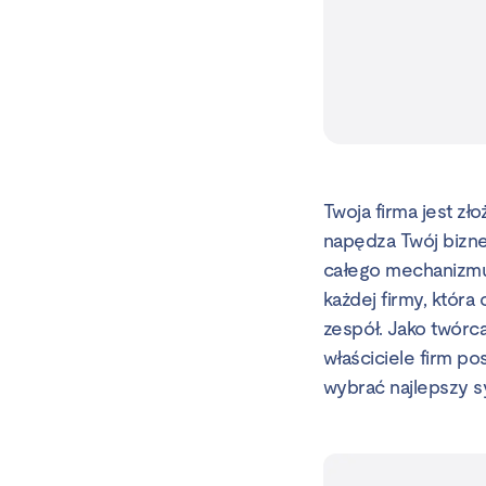
Twoja firma jest zł
napędza Twój biznes
całego mechanizmu
każdej firmy, któr
zespół. Jako twórc
właściciele firm p
wybrać najlepszy s