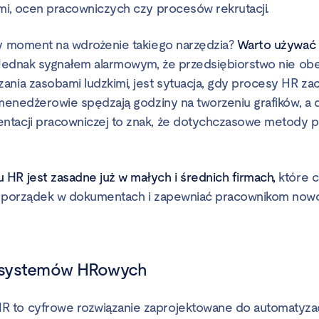
ami, ocen pracowniczych czy procesów rekrutacji.
zy moment na wdrożenie takiego narzędzia?
Warto używać 
 Jednak sygnałem alarmowym, że przedsiębiorstwo nie obe
ania zasobami ludzkimi, jest sytuacja, gdy procesy HR za
 menedżerowie spędzają godziny na tworzeniu grafików, a d
ntacji pracowniczej to znak, że dotychczasowe metody p
HR jest zasadne już w małych i średnich firmach,
które 
 o porządek w dokumentach i zapewniać pracownikom now
el systemów HRowych
to cyfrowe rozwiązanie zaprojektowane do automatyzacji