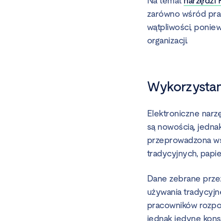
Na temat
narzędzi
zarówno wśród prac
wątpliwości, ponie
organizacji.
Wykorzysta
Elektroniczne nar
są nowością, jedna
przeprowadzona wś
tradycyjnych, papi
Dane zebrane prz
używania tradycyjn
pracowników rozpoc
jednak jedyne kons