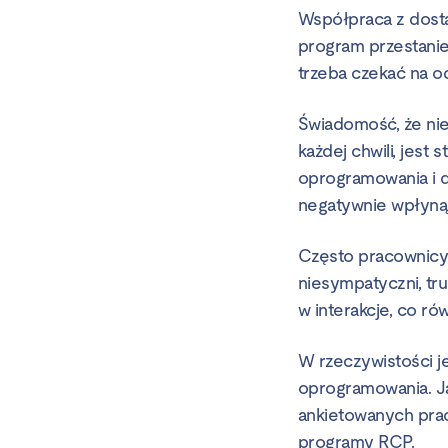
Współpraca z dosta
program przestanie
trzeba czekać na 
Świadomość, że nie
każdej chwili, jest 
oprogramowania i d
negatywnie wpłynąć
Często pracownicy
niesympatyczni, tr
w interakcje, co ró
W rzeczywistości j
oprogramowania. Ja
ankietowanych prac
programy RCP.