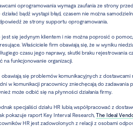
wcami oprogramowania wymaga zaufania ze strony przeds
 działać bądź wystąpi błąd, czasem nie można samodzielni
odpowiedź ze strony supportu oprogramowania.
 jest się jedynym klientem i nie można poprosić o pomoc,
stresujące. Właściciele firm obawiają się, że w wyniku niedzi
ługiego czasu jego naprawy, skutki braku rejestrowania 
 na funkcjonowanie organizacji.
 obawiają się problemów komunikacyjnych z dostawcami 
udni w komunikacji pracownicy zniechęcają do zadawania 
wnież może odbić się na płynności działania firmy.
ednak specjaliści działu HR lubią współpracować z dosta
k pokazuje raport Key Interval Research,
The Ideal Vendo
owników HR jest zadowolonych z relacji z osobami odpow