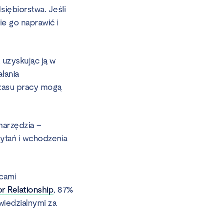
iębiorstwa. Jeśli
e go naprawić i
 uzyskując ją w
ałania
czasu pracy mogą
narzędzia –
pytań i wchodzenia
wcami
r Relationship
, 87%
iedzialnymi za