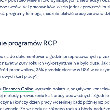
 RCP
powstało wiele mitów wynikających z niewiedzy i oba
odawców jak i pracowników. Warto jednak przyjrzeć im się 
waż programy te mogą znacznie ułatwić pracę zarówno dział
nie programów RCP
zędzia do dokumentowania godzin przepracowanych przez 
k nawet w 2019 roku ich wykorzystanie nie było duże. Jak 
ród pracowników, 38% przedsiębiorstw w USA w dalszym
erowych kart pracy*.
ez
Finances Online
wyraźnie pokazują negatywne konsekw
ej metody prowadzenia kart pracy podwładnych. Zgodnie 
zyna i kończy dzień pracy wcześniej bądź później niż pow
ekwencje. Ze względu na różnego rodzaju błędy, nadużycia