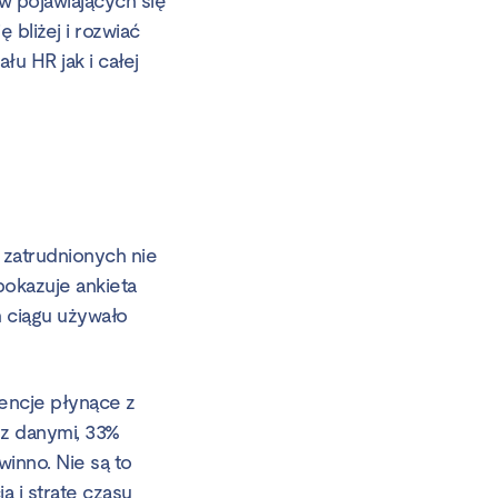
w pojawiających się
bliżej i rozwiać
u HR jak i całej
zatrudnionych nie
pokazuje ankieta
 ciągu używało
encje płynące z
z danymi, 33%
inno. Nie są to
 i stratę czasu