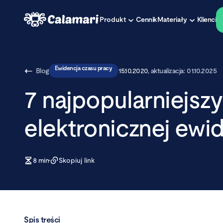
Produkt
Cennik
Materiały
Klienci
Ewidencja czasu pracy
Blog
15.10.2020
, aktualizacja:
01.10.2025
7 najpopularniejsz
elektronicznej ewi
8
min
Skopiuj link
Spis treści