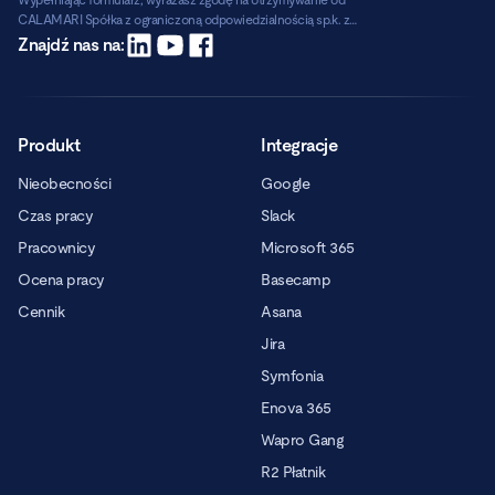
Wypełniając formularz, wyrażasz zgodę na otrzymywanie od
CALAMARI Spółka z ograniczoną odpowiedzialnością sp.k. z
siedzibą w Warszawie, ul. Chmielna 2/31, 00-020 Warszawa,
Czytaj dalej
Znajdź nas na:
informacji handlowych pocztą elektroniczną.
Produkt
Integracje
Nieobecności
Google
Czas pracy
Slack
Pracownicy
Microsoft 365
Ocena pracy
Basecamp
Cennik
Asana
Jira
Symfonia
Enova 365
Wapro Gang
R2 Płatnik