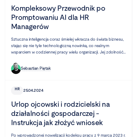
środowiska pracy.
Kompleksowy Przewodnik po
Promptowaniu AI dla HR
Managerów
Sztuczna inteligencja coraz śmielej wkracza do świata biznesu,
stając się nie tyle technologiczną nowinką, co realnym
wsparciem w codziennej pracy wielu organizacji. Jej zdolność
do przyspieszania zadań, wspierania zaawansowanych analiz i
automatyzacji żmudnych, manualnych procesów pozwala
Sebastian Piętak
firmom działać efektywniej. Jednym z obszarów, który może w
ogromnym stopniu czerpać z tych dobrodziejstw, jest dział
Human Resources.
HR
25.04.2024
Urlop ojcowski i rodzicielski na
działalności gospodarczej -
Instrukcja jak złożyć wniosek
Po wprowadzonej nowelizacji kodeksu pracy z 9 marca 2023 r.