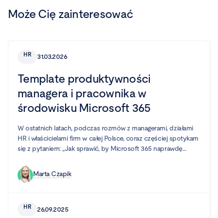
Może Cię zainteresować
HR
31.03.2026
Template produktywności
managera i pracownika w
środowisku Microsoft 365
W ostatnich latach, podczas rozmów z managerami, działami
HR i właścicielami firm w całej Polsce, coraz częściej spotykam
się z pytaniem: „Jak sprawić, by Microsoft 365 naprawdę
pomagał naszym pracownikom być efektywnymi?”. Wielu z
nich korzysta z tego ekosystemu, ale często nawyki i sposób
Marta Czapik
pracy sprawiają, że potencjał narzędzi pozostaje
niewykorzystany. Zamiast harmonii – chaos, zamiast spójności
– przypadkowy zbiór aplikacji. Właśnie dlatego warto spojrzeć
HR
26.09.2025
na produktywność przez pryzmat dobrze zaprojektowanego