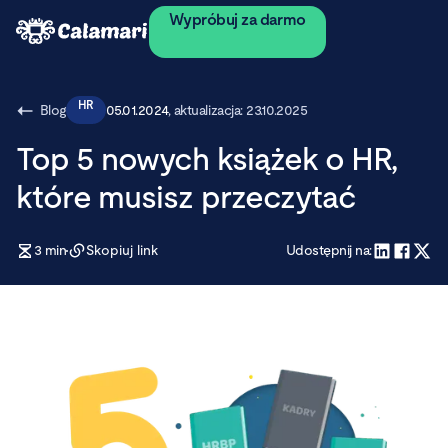
Wypróbuj za darmo
HR
Blog
05.01.2024
, aktualizacja:
23.10.2025
Top 5 nowych książek o HR,
które musisz przeczytać
3
min
Skopiuj link
Udostępnij na: