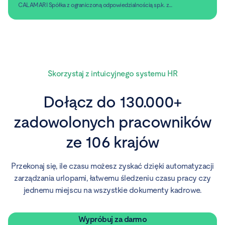
CALAMARI Spółka z ograniczoną odpowiedzialnością sp.k. z
siedzibą w Warszawie, ul. Chmielna 2/31, 00-020 Warszawa,
Czytaj dalej
informacji handlowych pocztą elektroniczną.
Skorzystaj z intuicyjnego systemu HR
Dołącz do 130.000+
zadowolonych pracowników
ze 106 krajów
Przekonaj się, ile czasu możesz zyskać dzięki automatyzacji
zarządzania urlopami, łatwemu śledzeniu czasu pracy czy
jednemu miejscu na wszystkie dokumenty kadrowe.
Wypróbuj za darmo