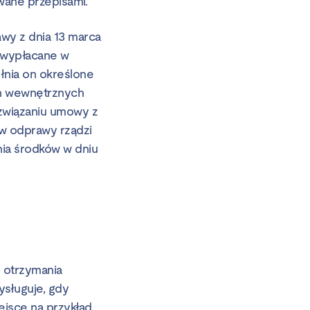
wane przepisami.
wy z dnia 13 marca
o wypłacane w
łnia on określone
ch wewnętrznych
związaniu umowy z
ów odprawy rządzi
nia środków w dniu
o otrzymania
ysługuje, gdy
jsce na przykład,