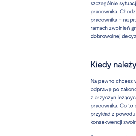
szczególnie sytuac
pracownika. Chodzi
pracownika – na prz
ramach zwolnień gr
dobrowolnej decyzj
Kiedy należ
Na pewno chcesz wi
odprawę po zakończ
z przyczyn leżącyc
pracownika. Co to 
przykład z powodu l
konsekwencji zwoln