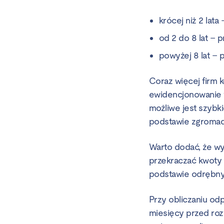
krócej niż 2 la
od 2 do 8 lat –
powyżej 8 lat –
Coraz więcej firm k
ewidencjonowanie w
możliwe jest szybki
podstawie zgromad
Warto dodać, że wy
przekraczać kwoty 
podstawie odrębnyc
Przy obliczaniu od
miesięcy przed roz