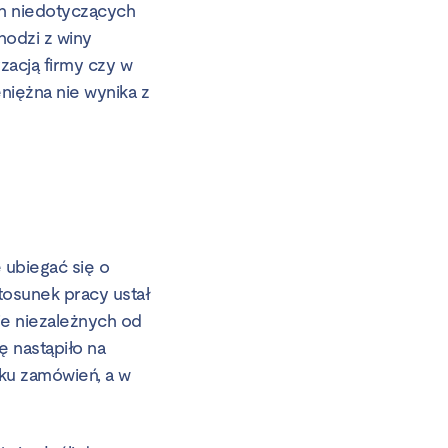
yn niedotyczących
hodzi z winy
yzacją firmy czy w
niężna nie wynika z
 ubiegać się o
osunek pracy ustał
ie niezależnych od
ę nastąpiło na
dku zamówień, a w