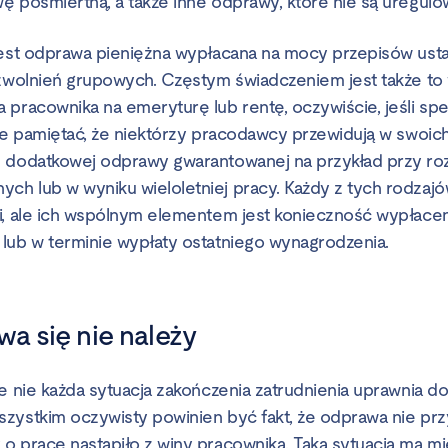
ę pośmiertną, a także inne odprawy, które nie są uregulo
jest odprawa pieniężna wypłacana na mocy przepisów usta
 zwolnień grupowych. Częstym świadczeniem jest także t
 pracownika na emeryturę lub rentę, oczywiście, jeśli spe
kże pamiętać, że niektórzy pracodawcy przewidują w swoi
ę dodatkowej odprawy gwarantowanej na przykład przy ro
h lub w wyniku wieloletniej pracy. Każdy z tych rodzaj
i, ale ich wspólnym elementem jest konieczność wypłace
lub w terminie wypłaty ostatniego wynagrodzenia.
a się nie należy
e nie każda sytuacja zakończenia zatrudnienia uprawnia d
zystkim oczywisty powinien być fakt, że odprawa nie prz
o pracę nastąpiło z winy pracownika. Taka sytuacja ma mie