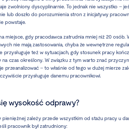
je zwolniony dyscyplinarnie. To jednak nie wszystko – jeś
ie lub doszło do porozumienia stron z inicjatywy pracown
e powstaje.
a miejsce, gdy pracodawca zatrudnia mniej niż 20 osób. 
wych nie mają zastosowania, chyba że wewnętrzne regula
ie przysługuje też w sytuacjach, gdy stosunek pracy końc
na czas określony. W związku z tym warto znać przyczyn
je przeanalizować – to właśnie od tego w dużej mierze za
eczywiście przysługuje danemu pracownikowi.
 się wysokość odprawy?
pieniężnej zależy przede wszystkim od stażu pracy u d
eśli pracownik był zatrudniony: