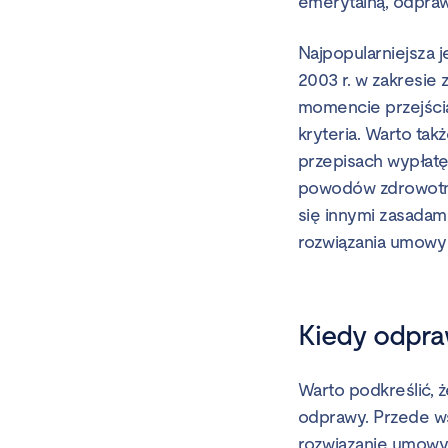
emerytalną, odpraw
Najpopularniejsza 
2003 r. w zakresie
momencie przejścia
kryteria. Warto ta
przepisach wypłat
powodów zdrowotnyc
się innymi zasadam
rozwiązania umowy 
Kiedy odpraw
Warto podkreślić, ż
odprawy. Przede ws
rozwiązanie umowy 