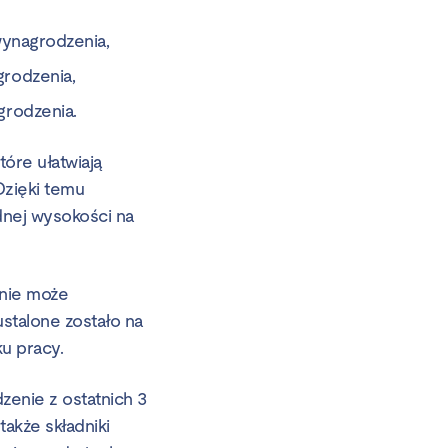
wynagrodzenia,
rodzenia,
grodzenia.
które ułatwiają
Dzięki temu
adnej wysokości na
 nie może
stalone zostało na
u pracy.
enie z ostatnich 3
akże składniki