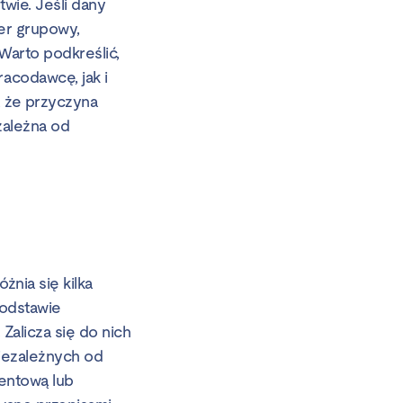
wie. Jeśli dany
er grupowy,
Warto podkreślić,
acodawcę, jak i
 że przyczyna
zależna od
żnia się kilka
podstawie
alicza się do nich
iezależnych od
entową lub