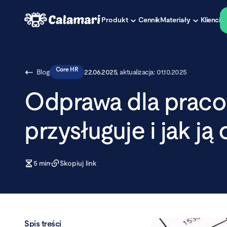
Produkt
Cennik
Materiały
Klienci
Core HR
Blog
22.06.2025
, aktualizacja:
01.10.2025
Odprawa dla praco
przysługuje i jak ją
5
min
Skopiuj link
Spis treści