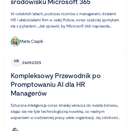
środowisku Microsoft 365
W ostatnich latach, podczas rozmów z managerami, działami
HR i właścicielami firm w całej Polsce, coraz częściej spotykam
się z pytaniem: „Jak sprawić, by Microsoft 365 naprawdę
pomagał naszym pracownikom być efektywnymi?”. Wielu z
nich korzysta z tego ekosystemu, ale często nawyki i sposób
Marta Czapik
pracy sprawiają, że potencjał narzędzi pozostaje
niewykorzystany. Zamiast harmonii – chaos, zamiast spójności
– przypadkowy zbiór aplikacji. Właśnie dlatego warto spojrzeć
HR
26.09.2025
na produktywność przez pryzmat dobrze zaprojektowanego
środowiska pracy.
Kompleksowy Przewodnik po
Promptowaniu AI dla HR
Managerów
Sztuczna inteligencja coraz śmielej wkracza do świata biznesu,
stając się nie tyle technologiczną nowinką, co realnym
wsparciem w codziennej pracy wielu organizacji. Jej zdolność
do przyspieszania zadań, wspierania zaawansowanych analiz i
automatyzacji żmudnych, manualnych procesów pozwala