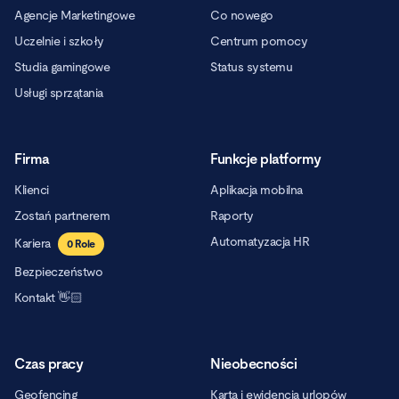
Agencje Marketingowe
Co nowego
Uczelnie i szkoły
Centrum pomocy
Studia gamingowe
Status systemu
Usługi sprzątania
Firma
Funkcje platformy
Klienci
Aplikacja mobilna
Zostań partnerem
Raporty
Automatyzacja HR
Kariera
0
Role
Bezpieczeństwo
Kontakt 👋🏻
Czas pracy
Nieobecności
Geofencing
Karta i ewidencja urlopów