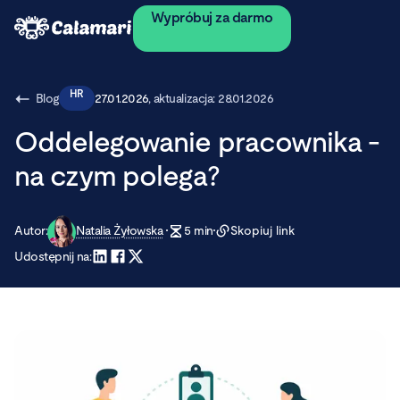
Wypróbuj za darmo
HR
Blog
27.01.2026
, aktualizacja:
28.01.2026
Oddelegowanie pracownika -
na czym polega?
Autor:
Natalia Żyłowska
5
min
Skopiuj link
Udostępnij na: