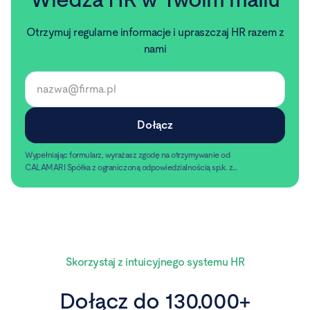
Otrzymuj regularne informacje i upraszczaj HR razem z
nami
Wypełniając formularz, wyrażasz zgodę na otrzymywanie od
CALAMARI Spółka z ograniczoną odpowiedzialnością sp.k. z
siedzibą w Warszawie, ul. Chmielna 2/31, 00-020 Warszawa,
Czytaj dalej
informacji handlowych pocztą elektroniczną.
Skorzystaj z intuicyjnego systemu HR
Dołącz do 130.000+