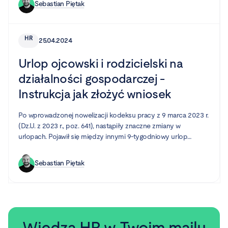
Sebastian Piętak
firmom działać efektywniej. Jednym z obszarów, który może w
ogromnym stopniu czerpać z tych dobrodziejstw, jest dział
Human Resources.
HR
25.04.2024
Urlop ojcowski i rodzicielski na
działalności gospodarczej -
Instrukcja jak złożyć wniosek
Po wprowadzonej nowelizacji kodeksu pracy z 9 marca 2023 r.
(Dz.U. z 2023 r., poz. 641), nastąpiły znaczne zmiany w
urlopach. Pojawił się między innymi 9-tygodniowy urlop
rodzicielski, dni wolne od pracy z powodu siły wyższej oraz
urlop opiekuńczy.
Sebastian Piętak
Wiedza HR w Twoim mailu