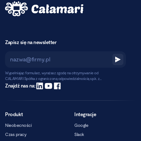
Zapisz się na newsletter
Wypełniając formularz, wyrażasz zgodę na otrzymywanie od
CALAMARI Spółka z ograniczoną odpowiedzialnością sp.k. z
siedzibą w Warszawie, ul. Chmielna 2/31, 00-020 Warszawa,
Czytaj dalej
Znajdź nas na:
informacji handlowych pocztą elektroniczną.
Produkt
Integracje
Nieobecności
Google
Czas pracy
Slack