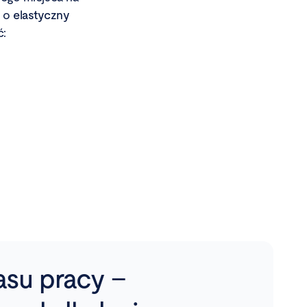
u o
elastyczny
ć:
su pracy –