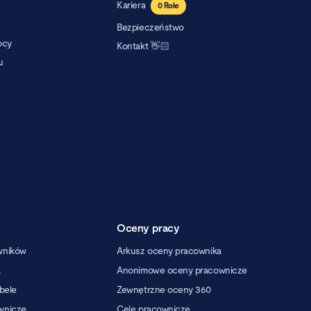
Kariera
0
Role
Bezpieczeństwo
ocy
Kontakt 👋🏻
u
Oceny pracy
wników
Arkusz oceny pracownika
a
Anonimowe oceny pracownicze
abele
Zewnętrzne oceny 360
wnicze
Cele pracownicze