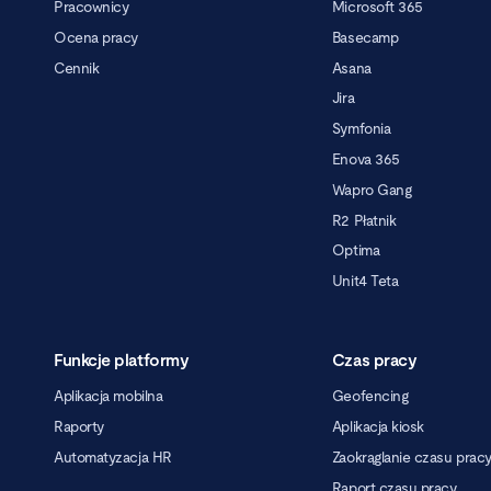
Pracownicy
Microsoft 365
Ocena pracy
Basecamp
Cennik
Asana
Jira
Symfonia
Enova 365
Wapro Gang
R2 Płatnik
Optima
Unit4 Teta
Funkcje platformy
Czas pracy
Aplikacja mobilna
Geofencing
Raporty
Aplikacja kiosk
Automatyzacja HR
Zaokrąglanie czasu prac
Raport czasu pracy