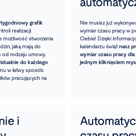
automatycz
tygodniowy grafik
Nie musisz już wykonywa
roli realizacji
wymiar czasu pracy w po
e możliwość stworzenia
Ciebie! Dzięki informa
zin, jaką mają do
kalendarzu świąt
nasz
p
b od rodzaju umowy.
wymiar czasu pracy dla
widualnie do każdego
jednym kliknięciem mys
emu w łatwy sposób
ków pracujących na
ie i
Automatyc
cy
czasu pra