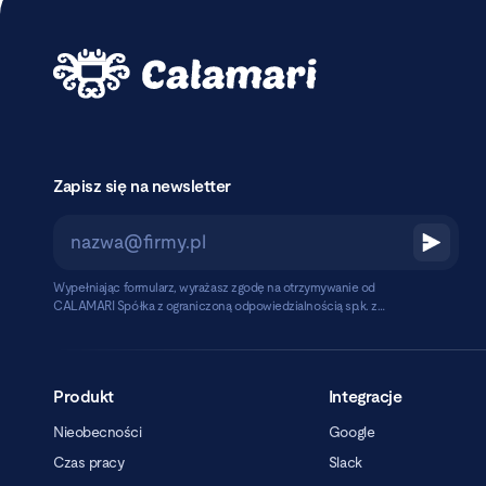
Zapisz się na newsletter
Wypełniając formularz, wyrażasz zgodę na otrzymywanie od
CALAMARI Spółka z ograniczoną odpowiedzialnością sp.k. z
siedzibą w Warszawie, ul. Chmielna 2/31, 00-020 Warszawa,
Czytaj dalej
informacji handlowych pocztą elektroniczną.
Produkt
Integracje
Nieobecności
Google
Czas pracy
Slack