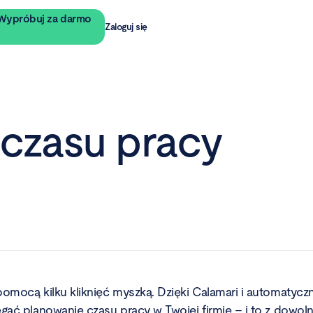
Wypróbuj za darmo
Zaloguj się
czasu pracy
pomocą kilku kliknięć myszką. Dzięki Calamari i automatyc
egać planowanie czasu pracy w Twojej firmie – i to z dowol