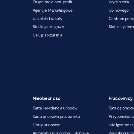
Organizacje non-profit
Wydarzenia
Agencje Marketingowe
Co nowego
Uczelnie i szkoły
Centrum pom
Studia gamingowe
Status system
Usługi sprzątania
Nieobecności
Pracownicy
Karta i ewidencja urlopów
Katalog praco
Karta urlopowa pracownika
Przypomnieni
y
Limity urlopowe
Inteligentne t
Automatyzacja polityki urlopowej
Wnioski praco