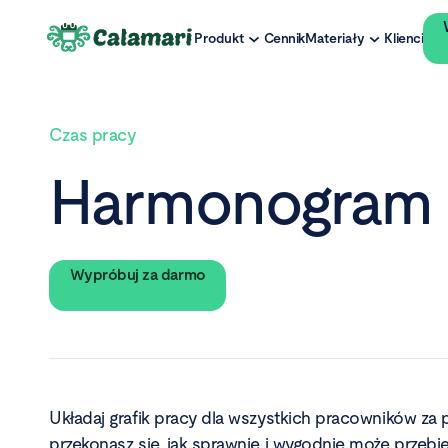
Produkt
Cennik
Materiały
Klienci
Czas pracy
Harmonogram 
Wypróbuj za darmo
Układaj grafik pracy dla wszystkich pracowników za 
przekonasz się, jak sprawnie i wygodnie może przebi