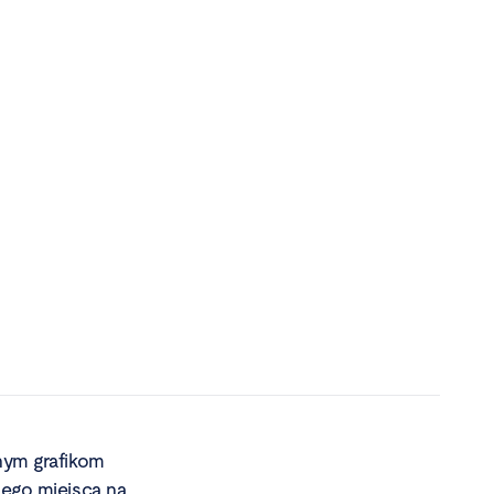
znym grafikom
nego miejsca na