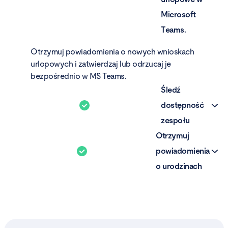
Microsoft
Teams.
Otrzymuj powiadomienia o nowych wnioskach
urlopowych i zatwierdzaj lub odrzucaj je
bezpośrednio w MS Teams.
Śledź
dostępność
zespołu
Otrzymuj
Przejrzysty podgląd nieobecności ułatwi Ci
powiadomienia
planowanie grafików. Dzięki temu unikniesz
o urodzinach
problemów z alokowaniem zasobów.
Automatyczne przypomnienia o urodzinach
pracowników pomagą Ci świętować razem
członkami zespołu ważne chwile i wzmacnią
zaangażowanie w pracy.