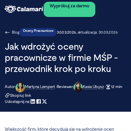
Wypróbuj za darmo
Oceny Pracownicze
Blog
30.03.2026
, aktualizacja:
30.03.2026
Jak wdrożyć oceny
pracownicze w firmie MŚP -
przewodnik krok po kroku
Autor:
Martyna Lempert
Reviewer:
Kasia Ubysz
12
min
Skopiuj link
Udostępnij na:
Większość firm, które decydują się na wdrożenie ocen