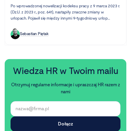
Po wprowadzonej nowelizacji kodeksu pracy z 9 marca 2023 r.
(Dz.U. z 2023 r., poz. 641), nastąpiły znaczne zmiany w
urlopach. Pojawił się między innymi 9-tygodniowy urlop
rodzicielski, dni wolne od pracy z powodu siły wyższej oraz
urlop opiekuńczy.
Sebastian Piętak
Wiedza HR w Twoim mailu
Otrzymuj regularne informacje i upraszczaj HR razem z
nami