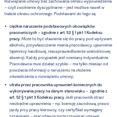
Rozwiązanie umowy bez zachowania okresu wypowiedzenia
– czyli zwolnienie dyscyplinarne – jest możliwe nawet w
trakcie okresu ochronnego. Podstawami do tego są:
ciężkie naruszenie podstawowych obowiązków
pracowniczych – zgodnie z
art. 52 § 1 pkt 1 Kodeksu
pracy.
Może to być stawienie się do pracy pod wpływem
alkoholu, przywłaszczenie mienia pracodawcy, ujawnienie
tajemnicy handlowej, nieusprawiedliwienie wielodniowej
absencji. Każdy przypadek jest oceniany indywidualnie.
Pracodawca musi działać szybko – ma tylko miesiąc od
powzięcia informacji o naruszeniu na złożenie
oświadczenia o rozwiązaniu umowy;
utrata przez pracownika uprawnień koniecznych do
wykonywania pracy na danym stanowisku – zgodnie z
art. 52 § 1 pkt 3 Kodeksu pracy
Jeśli pracownik straci
niezbędne uprawnienia – np. licencję zawodową, prawo
jazdy przy pracy kierowcy, czy certyfikat wymagany
przepisami – pracodawca może rozwiązać umowę;