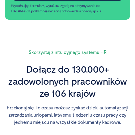
Wypełniając formularz, wyrażasz zgodę na otrzymywanie od
CALAMARI Spółka z ograniczoną odpowiedzialnością sp.k. z
siedzibą w Warszawie, ul. Chmielna 2/31, 00-020 Warszawa,
Czytaj dalej
informacji handlowych pocztą elektroniczną.
Skorzystaj z intuicyjnego systemu HR
Dołącz do 130.000+
zadowolonych pracowników
ze 106 krajów
Przekonaj się, ile czasu możesz zyskać dzięki automatyzacji
zarządzania urlopami, łatwemu śledzeniu czasu pracy czy
jednemu miejscu na wszystkie dokumenty kadrowe.