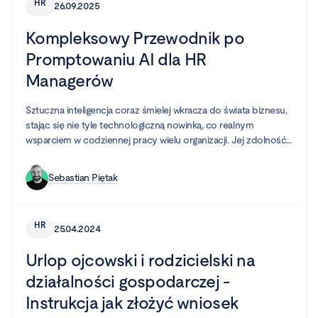
HR
26.09.2025
na produktywność przez pryzmat dobrze zaprojektowanego
środowiska pracy.
Kompleksowy Przewodnik po
Promptowaniu AI dla HR
Managerów
Sztuczna inteligencja coraz śmielej wkracza do świata biznesu,
stając się nie tyle technologiczną nowinką, co realnym
wsparciem w codziennej pracy wielu organizacji. Jej zdolność
do przyspieszania zadań, wspierania zaawansowanych analiz i
automatyzacji żmudnych, manualnych procesów pozwala
Sebastian Piętak
firmom działać efektywniej. Jednym z obszarów, który może w
ogromnym stopniu czerpać z tych dobrodziejstw, jest dział
Human Resources.
HR
25.04.2024
Urlop ojcowski i rodzicielski na
działalności gospodarczej -
Instrukcja jak złożyć wniosek