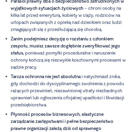
Parasol prawny dba o bezpieczeństwo zatrudnionych w
wyjątkowych sytuacjach życiowych
– chroni osoby na
kilka lat przed emeryturą, kobiety w ciąży, rodziców na
urlopach związanych z opieką nad dzieckiem oraz ludzi
zmagających się z przedłużającą się chorobą.
Zanim podejmiesz decyzję o rozstaniu z członkiem
zespołu, musisz zawsze dogłębnie zweryfikować jego
status,
ponieważ pomyłki proceduralne i naruszenie
ochrony kończą się niezwykle kosztownymi procesami w
sądzie pracy.
Tarcza ochronna nie jest absolutna
i natychmiast znika,
gdy dochodzi do dyscyplinarnego zwolnienia z powodu
rażących przewinień, niezawinionej utraty niezbędnych
uprawnień lub ogłoszenia oficjalnej upadłości i likwidacji
przedsiębiorstwa.
Płynność procesów biznesowych, elastyczne
zarządzanie zastępstwami i pełne bezpieczeństwo
prawne organizacji zależą dziś od sprawnego