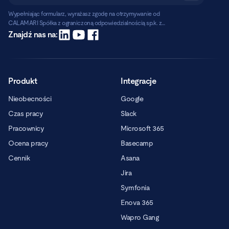
Wypełniając formularz, wyrażasz zgodę na otrzymywanie od
CALAMARI Spółka z ograniczoną odpowiedzialnością sp.k. z
siedzibą w Warszawie, ul. Chmielna 2/31, 00-020 Warszawa,
Czytaj dalej
Znajdź nas na:
informacji handlowych pocztą elektroniczną.
Produkt
Integracje
Nieobecności
Google
Czas pracy
Slack
Pracownicy
Microsoft 365
Ocena pracy
Basecamp
Cennik
Asana
Jira
Symfonia
Enova 365
Wapro Gang