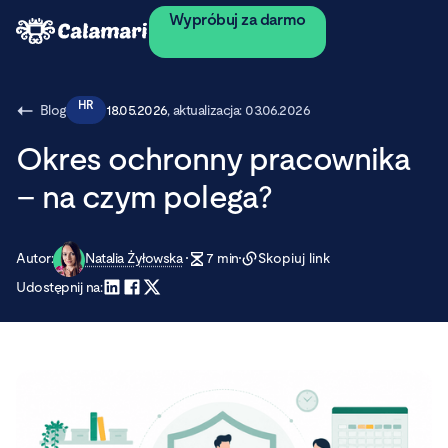
Wypróbuj za darmo
HR
Blog
18.05.2026
, aktualizacja:
03.06.2026
Okres ochronny pracownika
– na czym polega?
Autor:
Natalia Żyłowska
7
min
Skopiuj link
Udostępnij na: