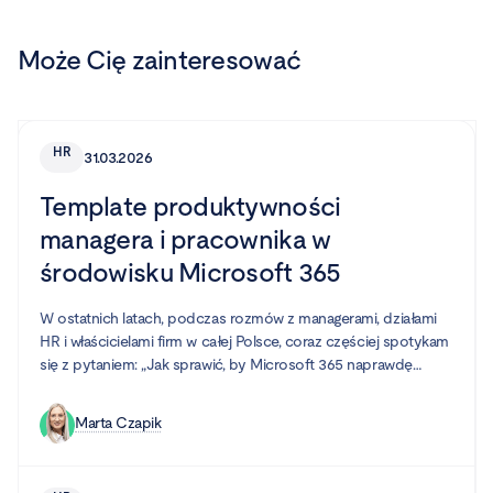
Może Cię zainteresować
HR
31.03.2026
Template produktywności
managera i pracownika w
środowisku Microsoft 365
W ostatnich latach, podczas rozmów z managerami, działami
HR i właścicielami firm w całej Polsce, coraz częściej spotykam
się z pytaniem: „Jak sprawić, by Microsoft 365 naprawdę
pomagał naszym pracownikom być efektywnymi?”. Wielu z
nich korzysta z tego ekosystemu, ale często nawyki i sposób
Marta Czapik
pracy sprawiają, że potencjał narzędzi pozostaje
niewykorzystany. Zamiast harmonii – chaos, zamiast spójności
– przypadkowy zbiór aplikacji. Właśnie dlatego warto spojrzeć