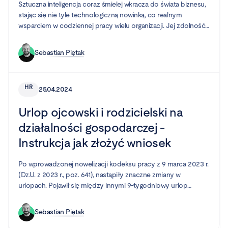
Sztuczna inteligencja coraz śmielej wkracza do świata biznesu,
stając się nie tyle technologiczną nowinką, co realnym
wsparciem w codziennej pracy wielu organizacji. Jej zdolność
do przyspieszania zadań, wspierania zaawansowanych analiz i
automatyzacji żmudnych, manualnych procesów pozwala
Sebastian Piętak
firmom działać efektywniej. Jednym z obszarów, który może w
ogromnym stopniu czerpać z tych dobrodziejstw, jest dział
Human Resources.
HR
25.04.2024
Urlop ojcowski i rodzicielski na
działalności gospodarczej -
Instrukcja jak złożyć wniosek
Po wprowadzonej nowelizacji kodeksu pracy z 9 marca 2023 r.
(Dz.U. z 2023 r., poz. 641), nastąpiły znaczne zmiany w
urlopach. Pojawił się między innymi 9-tygodniowy urlop
rodzicielski, dni wolne od pracy z powodu siły wyższej oraz
urlop opiekuńczy.
Sebastian Piętak