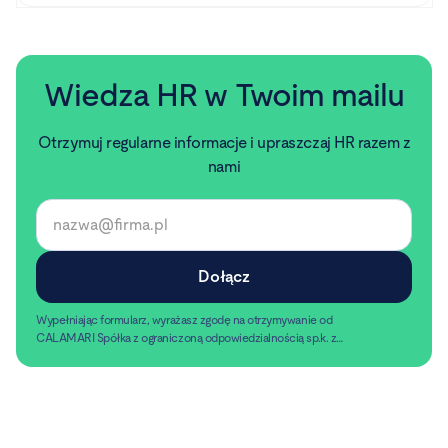
Wiedza HR w Twoim mailu
Otrzymuj regularne informacje i upraszczaj HR razem z
nami
Wypełniając formularz, wyrażasz zgodę na otrzymywanie od
CALAMARI Spółka z ograniczoną odpowiedzialnością sp.k. z
siedzibą w Warszawie, ul. Chmielna 2/31, 00-020 Warszawa,
Czytaj dalej
informacji handlowych pocztą elektroniczną.