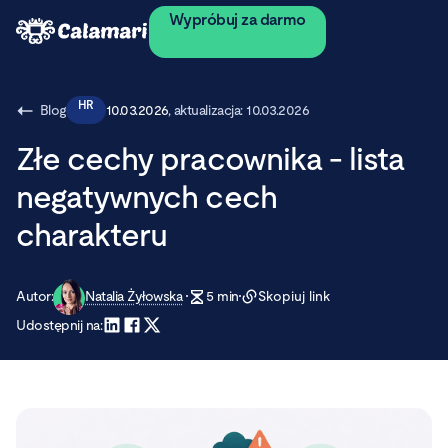
Wypróbuj za darmo
HR
Blog
10.03.2026
, aktualizacja:
10.03.2026
Złe cechy pracownika - lista
negatywnych cech
charakteru
Autor:
Natalia Żyłowska
5
min
Skopiuj link
Udostępnij na: