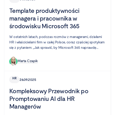
Template produktywności
managera i pracownika w
środowisku Microsoft 365
W ostatnich latach, podczas rozmów z managerami, działami
HR i właścicielami firm w całej Polsce, coraz częściej spotykam
się z pytaniem: „Jak sprawić, by Microsoft 365 naprawdę
pomagał naszym pracownikom być efektywnymi?”. Wielu z
nich korzysta z tego ekosystemu, ale często nawyki i sposób
Marta Czapik
pracy sprawiają, że potencjał narzędzi pozostaje
niewykorzystany. Zamiast harmonii – chaos, zamiast spójności
– przypadkowy zbiór aplikacji. Właśnie dlatego warto spojrzeć
HR
26.09.2025
na produktywność przez pryzmat dobrze zaprojektowanego
środowiska pracy.
Kompleksowy Przewodnik po
Promptowaniu AI dla HR
Managerów