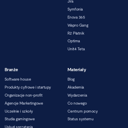
Jira
Symfonia
Enova 365
Wapro Gang
R2 Płatnik
Optima
Unit4 Teta
Branże
Materiały
Software house
Blog
Produkty cyfrowe i startupy
Akademia
Organizacje non-profit
Wydarzenia
Agencje Marketingowe
Co nowego
Uczelnie i szkoły
Centrum pomocy
Studia gamingowe
Status systemu
Usługi sprzątania