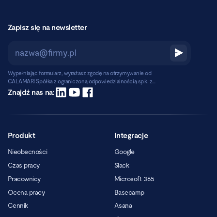
Zapisz się na newsletter
Wypełniając formularz, wyrażasz zgodę na otrzymywanie od
CALAMARI Spółka z ograniczoną odpowiedzialnością sp.k. z
siedzibą w Warszawie, ul. Chmielna 2/31, 00-020 Warszawa,
Czytaj dalej
Znajdź nas na:
informacji handlowych pocztą elektroniczną.
Produkt
Integracje
Nieobecności
Google
Czas pracy
Slack
Pracownicy
Microsoft 365
Ocena pracy
Basecamp
Cennik
Asana