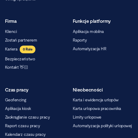
Firma
Funkcje platformy
Klienci
Aplikacja mobilna
Zostań partnerem
Raporty
Automatyzacja HR
Kariera
0
Role
Bezpieczeństwo
Kontakt 👋🏻
Czas pracy
Nieobecności
Geofencing
Karta i ewidencja urlopów
Aplikacja kiosk
Karta urlopowa pracownika
Zaokrąglanie czasu pracy
Limity urlopowe
Raport czasu pracy
Automatyzacja polityki urlopowej
Kalendarz czasu pracy