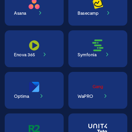
Asana
Basecamp
Enova 365
Symfonia
Optima
WaPRO