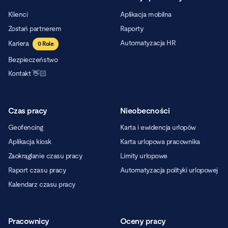
Klienci
Aplikacja mobilna
Zostań partnerem
Raporty
Automatyzacja HR
Kariera
0
Role
Bezpieczeństwo
Kontakt 👋🏻
Czas pracy
Nieobecności
Geofencing
Karta i ewidencja urlopów
Aplikacja kiosk
Karta urlopowa pracownika
Zaokrąglanie czasu pracy
Limity urlopowe
Raport czasu pracy
Automatyzacja polityki urlopowej
Kalendarz czasu pracy
Pracownicy
Oceny pracy