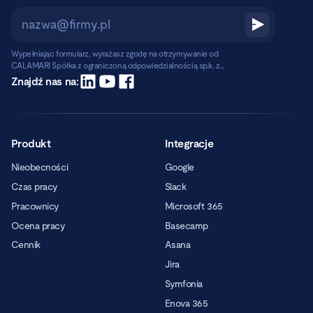
Wypełniając formularz, wyrażasz zgodę na otrzymywanie od
CALAMARI Spółka z ograniczoną odpowiedzialnością sp.k. z
siedzibą w Warszawie, ul. Chmielna 2/31, 00-020 Warszawa,
Czytaj dalej
Znajdź nas na:
informacji handlowych pocztą elektroniczną.
Produkt
Integracje
Nieobecności
Google
Czas pracy
Slack
Pracownicy
Microsoft 365
Ocena pracy
Basecamp
Cennik
Asana
Jira
Symfonia
Enova 365