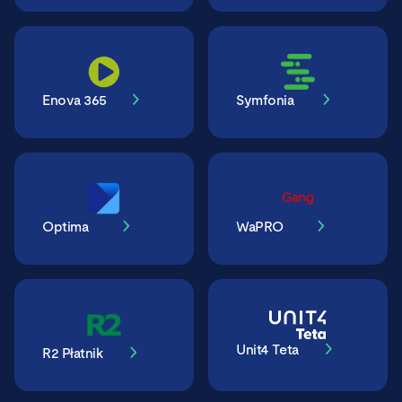
Enova 365
Symfonia
Optima
WaPRO
Unit4 Teta
R2 Płatnik