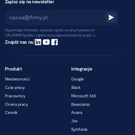
Zapisz się na newsletter
Wypełniając formularz, wyrażasz zgodę na otrzymywanie od
CALAMARI Spółka z ograniczoną odpowiedzialnością sp.k. z
siedzibą w Warszawie, ul. Chmielna 2/31, 00-020 Warszawa,
Czytaj dalej
Znajdź nas na:
informacji handlowych pocztą elektroniczną.
Produkt
Integracje
Nieobecności
Google
Czas pracy
Slack
Pracownicy
Microsoft 365
Ocena pracy
Basecamp
Cennik
Asana
Jira
Symfonia