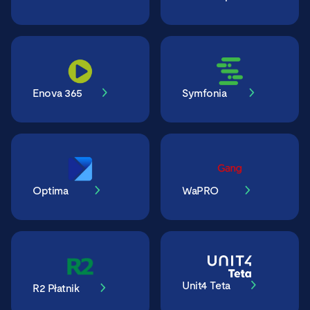
Enova 365
Symfonia
Optima
WaPRO
Unit4 Teta
R2 Płatnik