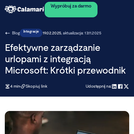
Wypróbuj za darmo
Integracje
Blog
19.02.2025
, aktualizacja:
13.11.2025
Efektywne zarządzanie
urlopami z integracją
Microsoft: Krótki przewodnik
4
min
Skopiuj link
Udostępnij na: