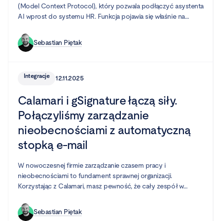
(Model Context Protocol), który pozwala podłączyć asystenta
AI wprost do systemu HR. Funkcja pojawia się właśnie na
kontach wszystkich klientów.
Sebastian Piętak
Integracje
12.11.2025
Calamari i gSignature łączą siły.
Połączyliśmy zarządzanie
nieobecnościami z automatyczną
stopką e-mail
W nowoczesnej firmie zarządzanie czasem pracy i
nieobecnościami to fundament sprawnej organizacji.
Korzystając z Calamari, masz pewność, że cały zespół w
każdej chwili wie, kto jest dostępny, kto pracuje zdalnie, a kto
jest na urlopie.
Sebastian Piętak