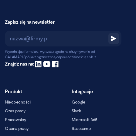
Zapisz się na newsletter
Wypełniając formularz, wyrażasz zgodę na otrzymywanie od
CALAMARI Spółka z ograniczoną odpowiedzialnością sp.k. z
siedzibą w Warszawie, ul. Chmielna 2/31, 00-020 Warszawa,
Czytaj dalej
Znajdź nas na:
informacji handlowych pocztą elektroniczną.
Produkt
Integracje
Nieobecności
Google
Czas pracy
Slack
Pracownicy
Microsoft 365
Ocena pracy
Basecamp