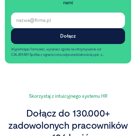
nami
Wypełniając formularz, wyrażasz zgodę na otrzymywanie od
CALAMARI Spółka z ograniczoną odpowiedzialnością sp.k. z
siedzibą w Warszawie, ul. Chmielna 2/31, 00-020 Warszawa,
Czytaj dalej
informacji handlowych pocztą elektroniczną.
Skorzystaj z intuicyjnego systemu HR
Dołącz do 130.000+
zadowolonych pracowników