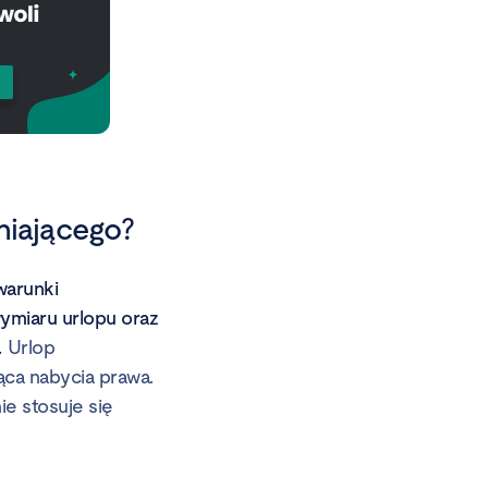
niającego?
warunki
ymiaru urlopu oraz
.
Urlop
ąca nabycia prawa.
ie stosuje się