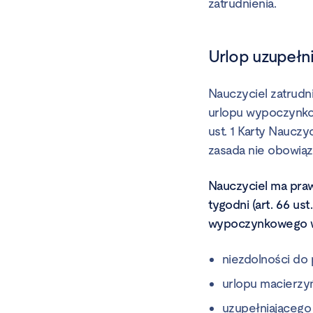
zatrudnienia.
Urlop uzupełn
Nauczyciel zatrudni
urlopu wypoczynkow
ust. 1 Karty Nauczy
zasada nie obowiązu
Nauczyciel ma praw
tygodni (art. 66 ust
wypoczynkowego w 
niezdolności do
urlopu macierzy
uzupełniającego