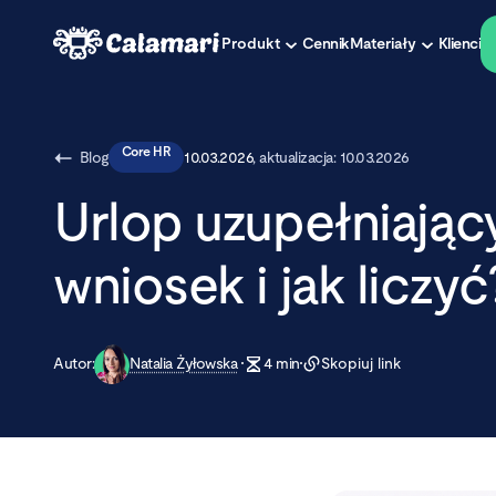
Produkt
Cennik
Materiały
Klienci
Core HR
Blog
10.03.2026
, aktualizacja:
10.03.2026
Urlop uzupełniający
wniosek i jak liczyć
Autor:
Natalia Żyłowska
4
min
Skopiuj link