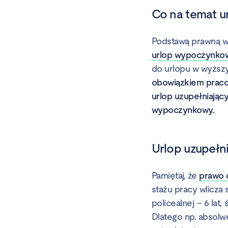
Co na temat u
Podstawą prawną w 
urlop wypoczynko
do urlopu w wyższy
obowiązkiem praco
urlop uzupełniając
wypoczynkowy.
Urlop uzupełni
Pamiętaj, że
prawo 
stażu pracy wlicza 
policealnej – 6 lat,
Dlatego np. absolw