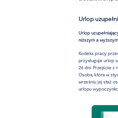
Urlop uzupełn
Urlop uzupełniają
niższym a wyższym
Kodeks pracy przew
przysługuje urlop 
26 dni. Przejście 
Osoba, która w styc
wrześniu jej staż o
urlopu wypoczynk