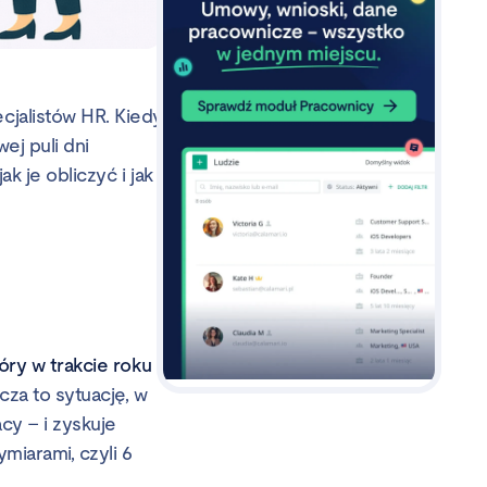
jalistów HR. Kiedy
ej puli dni
k je obliczyć i jak
óry w trakcie roku
cza to sytuację, w
cy – i zyskuje
iarami, czyli 6