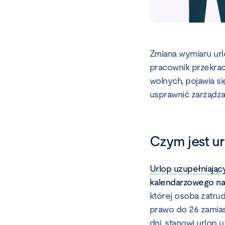
Zmiana wymiaru ur
pracownik przekrac
wolnych, pojawia si
usprawnić zarządzan
Czym jest ur
Urlop uzupełniając
kalendarzowego na
której osoba zatru
prawo do 26 zamias
dni, stanowi urlop 