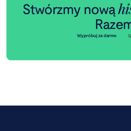
hi
Stwórzmy nową
Razem
Wypróbuj za darmo