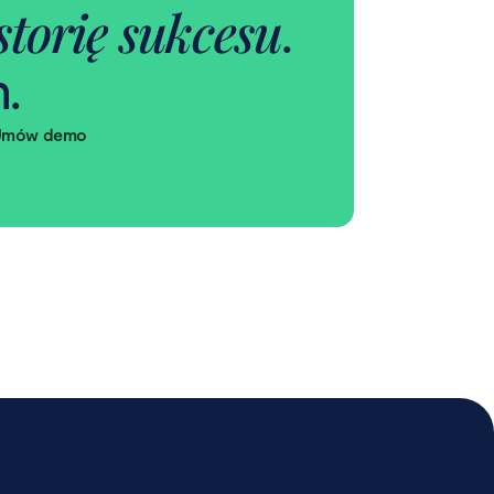
storię sukcesu
.
.
Umów demo