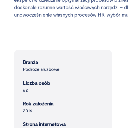
eksperci w dziedzinie optymalizacji procesów bizne
doskonale rozumie wartość właściwych narzędzi – dl
unowocześnienie własnych procesów HR, wybór mus
Branża
Podróże służbowe
Liczba osób
62
Rok założenia
2016
Strona internetowa