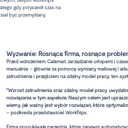
sowych, zespół WorkTrips
atego gdy przyszedł czas na
iał być przemyślany.
Wyzwanie: Rosnąca firma, rosnące probl
Przed wdrożeniem Calamari, zarządzanie urlopami i cza
manualnie – głównie za pomocą wymiany mailowej i arku
zatrudnienia i przejściem na zdalny model pracy, ten sys
"Wzrost zatrudnienia oraz zdalny model pracy uwydatn
rozwiązania w tym aspekcie. Naszym celem jest uprasz
wiemy, jak ważny jest wybór rozwiązań, które optymali
– podkreśla przedstawiciel WorkTrips.
Firma poszukiwała narzędzia, które zapewni automatyzacj