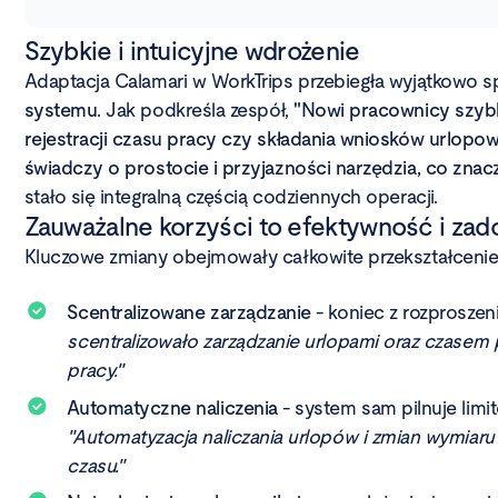
Szybkie i intuicyjne wdrożenie
Adaptacja Calamari w WorkTrips przebiegła wyjątkowo sp
systemu
. Jak podkreśla zespół,
"Nowi pracownicy szybko
rejestracji czasu pracy czy składania wniosków urlopow
świadczy o prostocie i przyjazności narzędzia, co znac
stało się integralną częścią codziennych operacji.
Zauważalne korzyści to efektywność i za
Kluczowe zmiany obejmowały całkowite przekształceni
Scentralizowane zarządzanie
- koniec z rozprosze
scentralizowało zarządzanie urlopami oraz czasem 
pracy."
Automatyczne naliczenia
- system sam pilnuje lim
"Automatyzacja naliczania urlopów i zmian wymia
czasu."