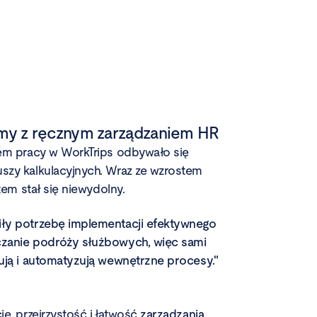
emy z ręcznym zarządzaniem HR
sem pracy w WorkTrips odbywało się
szy kalkulacyjnych. Wraz ze wzrostem
tem stał się niewydolny.
iły potrzebę implementacji efektywnego
czanie podróży służbowych, więc sami
zują i automatyzują wewnętrzne procesy."
ę, przejrzystość i łatwość
zarządzania