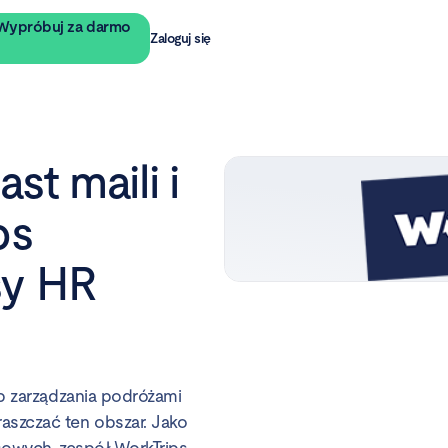
Wypróbuj za darmo
Zaloguj się
t maili i
ps
sy HR
ób zarządzania podróżami
aszczać ten obszar. Jako