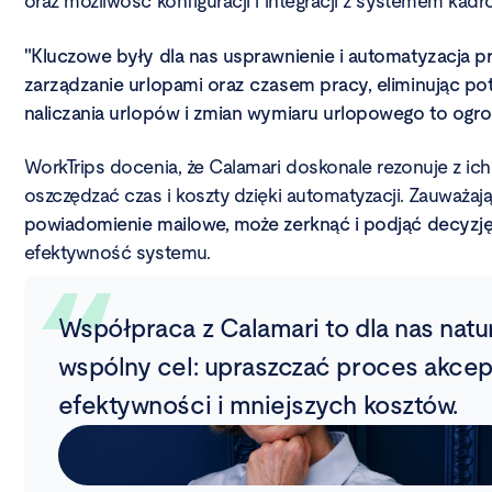
oraz możliwość konfiguracji i integracji z systemem ka
"Kluczowe były dla nas usprawnienie i automatyzacja p
zarządzanie urlopami oraz czasem pracy, eliminując po
naliczania urlopów i zmian wymiaru urlopowego to ogr
WorkTrips docenia, że Calamari doskonale rezonuje z i
oszczędzać czas i koszty dzięki automatyzacji. Zauważaj
powiadomienie mailowe, może zerknąć i podjąć decyzję
efektywność systemu.
Współpraca z Calamari to dla nas nat
wspólny cel: upraszczać proces akcept
efektywności i mniejszych kosztów.