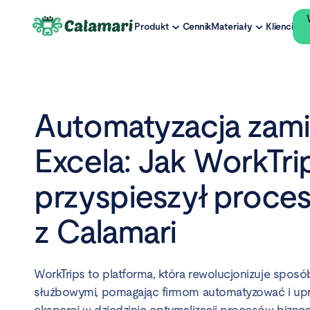
Produkt
Cennik
Materiały
Klienci
Automatyzacja zamias
Excela: Jak WorkTri
przyspieszył proce
z Calamari
WorkTrips to platforma, która rewolucjonizuje spos
służbowymi, pomagając firmom automatyzować i upr