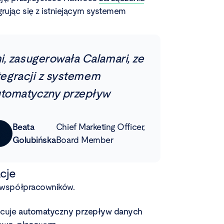
grując się z istniejącym systemem
, zasugerowała Calamari, ze
ntegracji z systemem
tomatyczny przepływ
Beata
Chief Marketing Officer,
Golubińska
Board Member
acje
e współpracowników.
ecuje
automatyczny przepływ danych