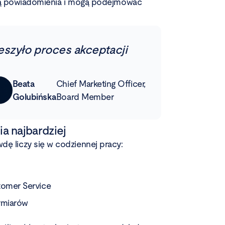
ją powiadomienia i mogą podejmować
eszyło proces akceptacji
Beata
Chief Marketing Officer,
Golubińska
Board Member
a najbardziej
dę liczy się w codziennej pracy:
stomer Service
ymiarów