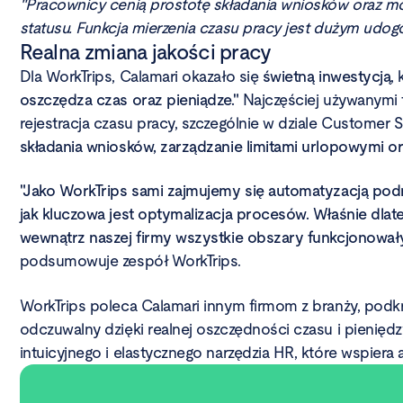
"Pracownicy cenią prostotę składania wniosków oraz 
statusu. Funkcja mierzenia czasu pracy jest dużym udog
Realna zmiana jakości pracy
Dla WorkTrips, Calamari okazało się
świetną inwestycją
,
oszczędza czas oraz pieniądze."
Najczęściej używanymi 
rejestracja czasu pracy, szczególnie w dziale Customer S
składania wniosków, zarządzanie limitami urlopowymi o
"Jako WorkTrips sami zajmujemy się automatyzacją po
jak kluczowa jest optymalizacja procesów. Właśnie dlate
wewnątrz naszej firmy wszystkie obszary funkcjonowały
podsumowuje zespół WorkTrips.
WorkTrips poleca Calamari innym firmom z branży, podkreś
odczuwalny dzięki realnej oszczędności czasu i pienięd
intuicyjnego i elastycznego narzędzia HR, które wspiera