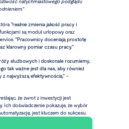
możliwość natychmiastowego podglądu
odnieniem."
 która
"realnie zmienia jakość pracy i
funkcjami są moduł urlopowy oraz
ervice.
"Pracownicy doceniają prostotę
raz klarowny pomiar czasu pracy."
dróży służbowych i doskonale rozumiemy,
go tak ważne jest dla nas, aby również
 z najwyższą efektywnością."
–
lając, że zwrot z inwestycji jest
zy. Ich doświadczenie pokazuje, że wybór
 automatyzację, jest kluczem do sukcesu.