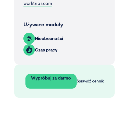
worktrips.com
Używane moduły
Nieobecności
Czas pracy
Wypróbuj za darmo
Sprawdź cennik