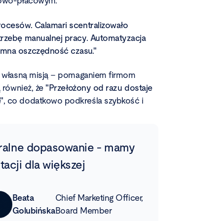
drowo-płacowym.
rocesów. Calamari scentralizowało
trzebę manualnej pracy. Automatyzacja
omna oszczędność czasu."
ch własną misją – pomaganiem firmom
ą również, że
"Przełożony od razu dostaje
"
, co dodatkowo podkreśla szybkość i
uralne dopasowanie - mamy
acji dla większej
Beata
Chief Marketing Officer,
Golubińska
Board Member