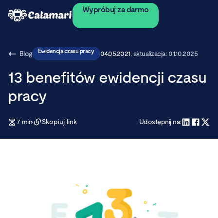
Wypróbuj za darmo
Ewidencja czasu pracy
Blog
04.05.2021
, aktualizacja:
01.10.2025
13 benefitów ewidencji czasu
pracy
7
min
Skopiuj link
Udostępnij na: