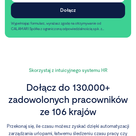
Wypełniając formularz, wyrażasz zgodę na otrzymywanie od
CALAMARI Spółka z ograniczoną odpowiedzialnością sp.k. z
siedzibą w Warszawie, ul. Chmielna 2/31, 00-020 Warszawa,
Czytaj dalej
informacji handlowych pocztą elektroniczną.
Skorzystaj z intuicyjnego systemu HR
Dołącz do 130.000+
zadowolonych pracowników
ze 106 krajów
Przekonaj się, ile czasu możesz zyskać dzięki automatyzacji
zarządzania urlopami, łatwemu śledzeniu czasu pracy czy