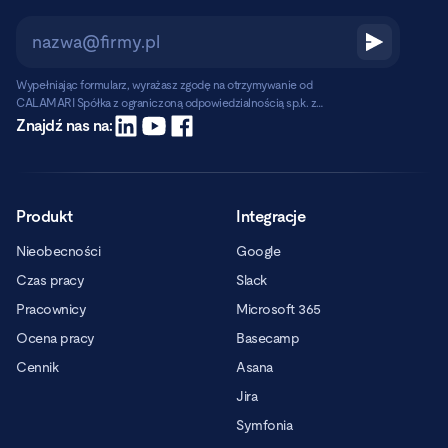
Wypełniając formularz, wyrażasz zgodę na otrzymywanie od
CALAMARI Spółka z ograniczoną odpowiedzialnością sp.k. z
siedzibą w Warszawie, ul. Chmielna 2/31, 00-020 Warszawa,
Czytaj dalej
Znajdź nas na:
informacji handlowych pocztą elektroniczną.
Produkt
Integracje
Nieobecności
Google
Czas pracy
Slack
Pracownicy
Microsoft 365
Ocena pracy
Basecamp
Cennik
Asana
Jira
Symfonia