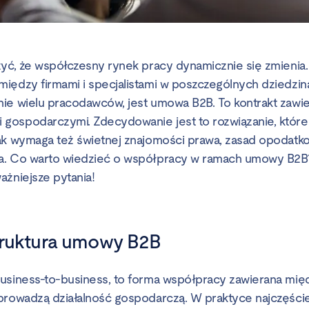
zyć, że współczesny rynek pracy dynamicznie się zmienia.
iędzy firmami i specjalistami w poszczególnych dziedzina
ie wielu pracodawców, jest umowa B2B. To kontrakt zawi
ospodarczymi. Zdecydowanie jest to rozwiązanie, które
ak wymaga też świetnej znajomości prawa, zasad opodatk
a. Co warto wiedzieć o współpracy w ramach umowy B2B?
ażniejsze pytania!
struktura umowy B2B
business-to-business, to forma współpracy zawierana mi
prowadzą działalność gospodarczą. W praktyce najczęściej