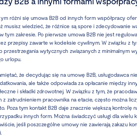
dzy B2B a innymi formami współprac
czym różni się umowa B2B od innych form współpracy of
musisz wiedzieć, że różnice są spore i zdecydowanie w
 tym zakresie. Po pierwsze umowa B2B nie jest regulow
rzez przepisy zawarte w kodeksie cywilnym. W związku z 
do przestrzegania wytycznych związanych z minimalnym 
o urlopu.
amiętać, że decydując się na umowę B2B, usługodawca nie
atkowania, ale także odpowiada za opłacanie między inny
eczne i składki zdrowotnej. W związku z tym, że pracodaw
 z zatrudnieniem pracownika na etacie, często można lic
o. Poza tym kontakt B2B daje znacznie większą kontrolę 
rzypadku innych form. Można świadczyć usługi dla wielu k
wiście, jeśli poszczególne umowy nie zawierają zakazu kon
.