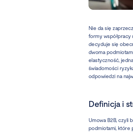
Nie da się zaprzec
formy współpracy m
decyduje się obecn
dwoma podmiotami g
elastyczność, jedn
świadomości ryzyk
odpowiedzi na najw
Definicja i 
Umowa B2B, czyli 
podmiotami, które 