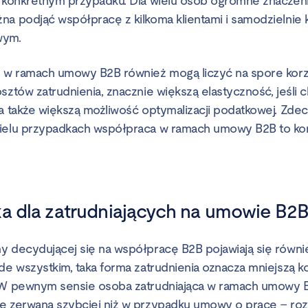
w konkretnym przypadku. Dla wielu osób ogromne znaczen
na podjąć współpracę z kilkoma klientami i samodzielnie
wym.
e w ramach umowy B2B również mogą liczyć na spore korz
sztów zatrudnienia, znacznie większą elastyczność, jeśli 
 a także większą możliwość optymalizacji podatkowej. Zd
ielu przypadkach współpraca w ramach umowy B2B to korz
ka dla zatrudniających na umowie B2
y decydującej się na współpracę B2B pojawiają się równi
ede wszystkim, taka forma zatrudnienia oznacza mniejszą k
 W pewnym sensie osoba zatrudniająca w ramach umowy B
ie zerwana szybciej niż w przypadku umowy o pracę – ro