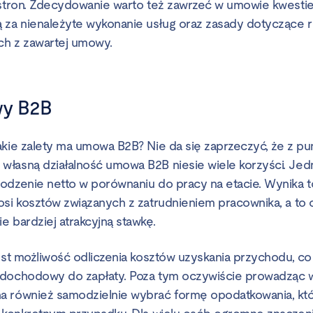
 stron. Zdecydowanie warto też zawrzeć w umowie kwestie
 za nienależyte wykonanie usług oraz zasady dotyczące r
ch z zawartej umowy.
wy B2B
akie zalety ma umowa B2B? Nie da się zaprzeczyć, że z pu
własną działalność umowa B2B niesie wiele korzyści. Je
odzenie netto w porównaniu do pracy na etacie. Wynika to 
osi kosztów związanych z zatrudnieniem pracownika, a to
e bardziej atrakcyjną stawkę.
jest możliwość odliczenia kosztów uzyskania przychodu, co
dochodowy do zapłaty. Poza tym oczywiście prowadząc w
a również samodzielnie wybrać formę opodatkowania, kt