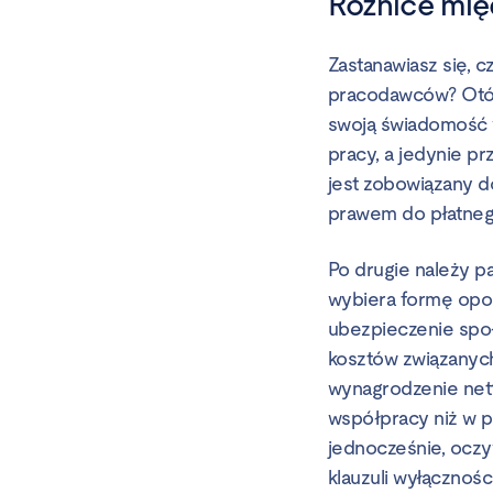
Różnice mię
Zastanawiasz się, 
pracodawców? Otóż 
swoją świadomość w
pracy, a jedynie p
jest zobowiązany 
prawem do płatneg
Po drugie należy p
wybiera formę opod
ubezpieczenie społ
kosztów związanych
wynagrodzenie nett
współpracy niż w p
jednocześnie, oczy
klauzuli wyłączności