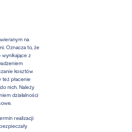
awieranym na
. Oznacza to, że
e wynikające z
owadzeniem
iczanie kosztów
 też płacenie
do nich. Należy
iem działalności
sowe.
rmin realizacji
abezpieczały