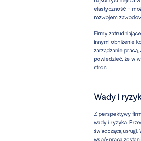
najkorzystniejsza 
elastyczność – moż
rozwojem zawodo
Firmy zatrudniając
innymi obniżenie ko
zarządzanie pracą,
powiedzieć, że w w
stron.
Wady i ryzy
Z perspektywy firm
wady i ryzyka. Prz
świadczącą usługi.
współpraca zostan