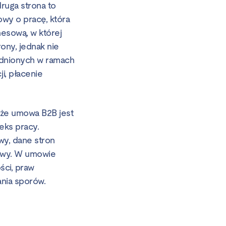
ruga strona to
owy o pracę, która
nesową, w której
ony, jednak nie
rudnionych w ramach
i, płacenie
 że umowa B2B jest
eks pracy.
wy, dane stron
mowy. W umowie
ści, praw
ania sporów.