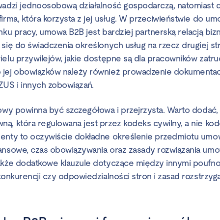
wadzi jednoosobową działalność gospodarczą, natomiast d
irma, która korzysta z jej usług. W przeciwieństwie do um
nku pracy, umowa B2B jest bardziej partnerską relacją biz
się do świadczenia określonych usług na rzecz drugiej str
ielu przywilejów, jakie dostępne są dla pracowników zat
jej obowiązków należy również prowadzenie dokumentacj
ZUS i innych zobowiązań.
mowy powinna być szczegółowa i przejrzysta. Warto dodać,
ą, która regulowana jest przez kodeks cywilny, a nie kod
enty to oczywiście dokładne określenie przedmiotu umo
nansowe, czas obowiązywania oraz zasady rozwiązania u
akże dodatkowe klauzule dotyczące między innymi poufno
konkurencji czy odpowiedzialności stron i zasad rozstrzyg