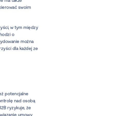
ie ma także
 kierować swoim
yści, w tym między
chodzi o
ecydowanie można
yści dla każdej ze
B
eż potencjalne
ontrolę nad osobą
2B ryzykuje, że
związanie umowy