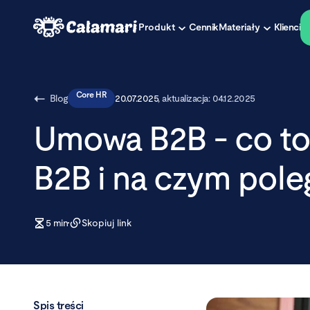
Produkt
Cennik
Materiały
Klienci
Core HR
Blog
20.07.2025
, aktualizacja:
04.12.2025
Umowa B2B - co to
B2B i na czym pole
5
min
Skopiuj link
Spis treści