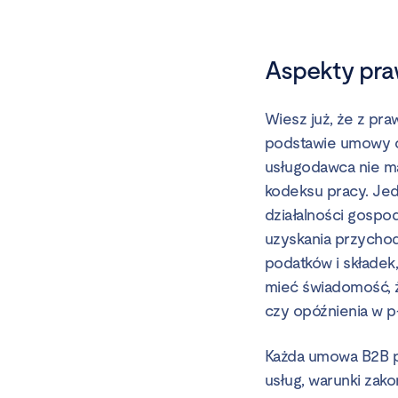
Aspekty pr
Wiesz już, że z p
podstawie umowy c
usługodawca nie ma
kodeksu pracy. Je
działalności gospod
uzyskania przychod
podatków i składek,
mieć świadomość, 
czy opóźnienia w p
Każda umowa B2B po
usług, warunki zak