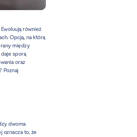
 Ewoluują również
ch. Opcją, na którą
erany między
 daje sporą
owania oraz
 Poznaj
ędzy dwoma
 oznacza to, że