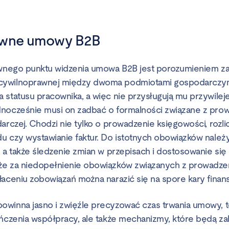
awne umowy B2B
rawnego punktu widzenia umowa B2B jest porozumieniem z
ywilnoprawnej między dwoma podmiotami gospodarczymi
 statusu pracownika, a więc nie przysługują mu przywilej
dnocześnie musi on zadbać o formalności związane z pr
arczej. Chodzi nie tylko o prowadzenie księgowości, rozl
u czy wystawianie faktur. Do istotnych obowiązków należy
 a także śledzenie zmian w przepisach i dostosowanie się 
że za niedopełnienie obowiązków związanych z prowadzen
łaceniu zobowiązań można narazić się na spore kary finan
winna jasno i zwięźle precyzować czas trwania umowy, te
ończenia współpracy, ale także mechanizmy, które będą z