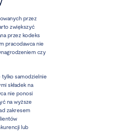
y
erowanych przez
arto zwiększyć
ana przez kodeks
tym pracodawca nie
wynagrodzeniem czy
 tylko samodzielnie
mi składek na
ca nie ponosi
zyć na wyższe
nad zakresem
lientów
kurencji lub