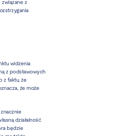
 związane z
ozstrzygania
nktu widzenia
dną z podstawowych
z faktu, że
 oznacza, że może
 znacznie
łasną działalność
óra będzie