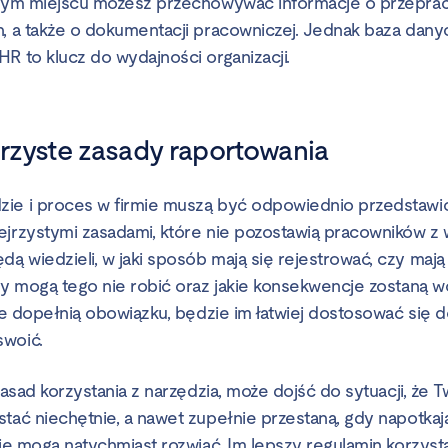
ednym miejscu możesz przechowywać informacje o przepr
h, a także o dokumentacji pracowniczej. Jednak baza dany
R to klucz do wydajności organizacji.
ejrzyste zasady raportowania
ie i proces w firmie muszą być odpowiednio przedstawio
ejrzystymi zasadami, które nie pozostawią pracowników z 
 wiedzieli, w jaki sposób mają się rejestrować, czy mają 
edy mogą tego nie robić oraz jakie konsekwencje zostaną 
nie dopełnią obowiązku, będzie im łatwiej dostosować się
swoić.
 zasad korzystania z narzędzia, może dojść do sytuacji, że 
tać niechętnie, a nawet zupełnie przestaną, gdy napotkają
nie mogą natychmiast rozwiać. Im lepszy regulamin korzysta