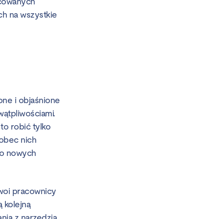
acowanych
ch na wszystkie
ne i objaśnione
wątpliwościami.
to robić tylko
wobec nich
 do nowych
Twoi pracownicy
 kolejną
nia z narzędzia,