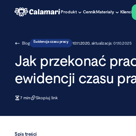
Produkt
Cennik
Materiały
Klienci
Ewidencja czasu pracy
Blog
10.11.2020
, aktualizacja:
01.10.2025
Jak przekonać pra
ewidencji czasu pr
7
min
Skopiuj link
Spis treści