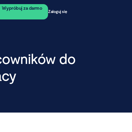
Wypróbuj za darmo
Zaloguj się
cowników do
acy