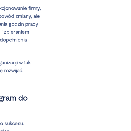
kcjonowanie firmy,
powód zmiany, ale
ania godzin pracy
 i zbieraniem
edopełnienia
nizacji w taki
ę rozwijać.
ogram do
o sukcesu.