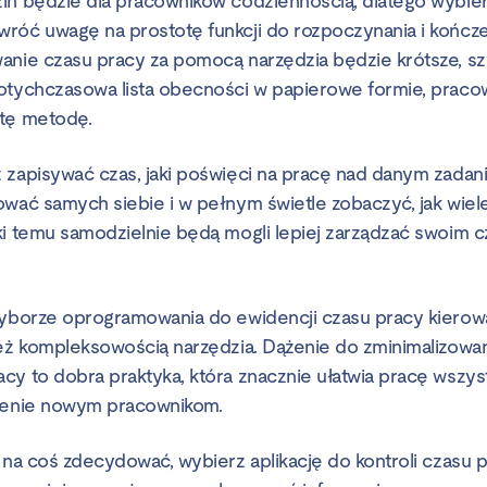
in będzie dla pracowników codziennością, dlatego wybier
róć uwagę na prostotę funkcji do rozpoczynania i kończen
anie czasu pracy za pomocą narzędzia będzie krótsze, sz
otychczasowa lista obecności w papierowe formie, prac
 tę metodę.
 zapisywać czas, jaki poświęci na pracę nad danym zadan
ować samych siebie i w pełnym świetle zobaczyć, jak wiel
ki temu samodzielnie będą mogli lepiej zarządzać swoim 
wyborze oprogramowania do ewidencji czasu pracy kierować
ież kompleksowością narzędzia. Dążenie do zminimalizowan
cy to dobra praktyka, która znacznie ułatwia pracę wszyst
ożenie nowym pracownikom.
 na coś zdecydować, wybierz aplikację do kontroli czasu p