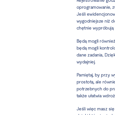
Rejestrowanie godz
oprogramowanie, zw
Jeśli ewidencjonow
wygodniejsze niż d
chętnie wypróbują
Będą mogli również
będą mogli kontrol
dane zadania, Dzię
wydajniej.
Pamiętaj, by przy 
prostotą, ale równ
potrzebnych do pra
także ułatwia wdr
Jeśli więc masz się