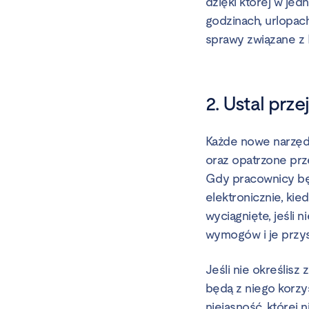
dzięki której w j
godzinach, urlopac
sprawy związane z H
2. Ustal prz
Każde nowe narzędz
oraz opatrzone prz
Gdy pracownicy będą
elektronicznie, ki
wyciągnięte, jeśli 
wymogów i je przy
Jeśli nie określisz
będą z niego korzys
niejasność, której 