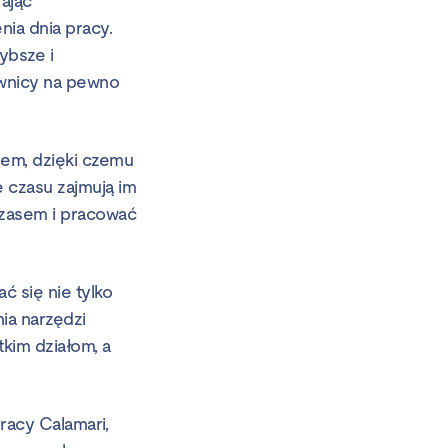
ając
ia dnia pracy.
ybsze i
ownicy na pewno
iem, dzięki czemu
e czasu zajmują im
czasem i pracować
 się nie tylko
ia narzędzi
kim działom, a
racy Calamari,