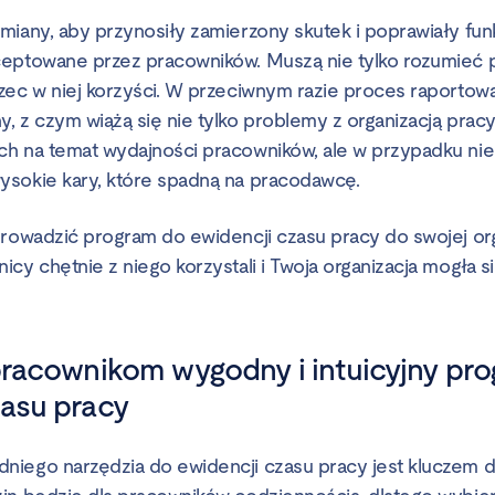
miany, aby przynosiły zamierzony skutek i poprawiały fun
eptowane przez pracowników. Muszą nie tylko rozumieć 
zec w niej korzyści. W przeciwnym razie proces raportow
, z czym wiążą się nie tylko problemy z organizacją pracy
h na temat wydajności pracowników, ale w przypadku ni
sokie kary, które spadną na pracodawcę.
prowadzić program do ewidencji czasu pracy do swojej orga
cy chętnie z niego korzystali i Twoja organizacja mogła si
 pracownikom wygodny i intuicyjny pr
zasu pracy
iego narzędzia do ewidencji czasu pracy jest kluczem d