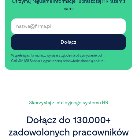
Otrzymuj regularne informacje i upraszczaj HR razem z
nami
Wypełniając formularz, wyrażasz zgodę na otrzymywanie od
CALAMARI Spółka z ograniczoną odpowiedzialnością sp.k. z
siedzibą w Warszawie, ul. Chmielna 2/31, 00-020 Warszawa,
Czytaj dalej
informacji handlowych pocztą elektroniczną.
Skorzystaj z intuicyjnego systemu HR
Dołącz do 130.000+
zadowolonych pracowników