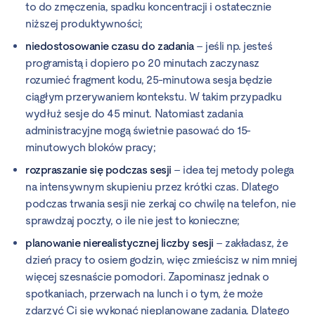
to do zmęczenia, spadku koncentracji i ostatecznie
niższej produktywności;
niedostosowanie czasu do zadania
– jeśli np. jesteś
programistą i dopiero po 20 minutach zaczynasz
rozumieć fragment kodu, 25-minutowa sesja będzie
ciągłym przerywaniem kontekstu. W takim przypadku
wydłuż sesje do 45 minut. Natomiast zadania
administracyjne mogą świetnie pasować do 15-
minutowych bloków pracy;
rozpraszanie się podczas sesji
– idea tej metody polega
na intensywnym skupieniu przez krótki czas. Dlatego
podczas trwania sesji nie zerkaj co chwilę na telefon, nie
sprawdzaj poczty, o ile nie jest to konieczne;
planowanie nierealistycznej liczby sesji
– zakładasz, że
dzień pracy to osiem godzin, więc zmieścisz w nim mniej
więcej szesnaście pomodori. Zapominasz jednak o
spotkaniach, przerwach na lunch i o tym, że może
zdarzyć Ci się wykonać nieplanowane zadania. Dlatego