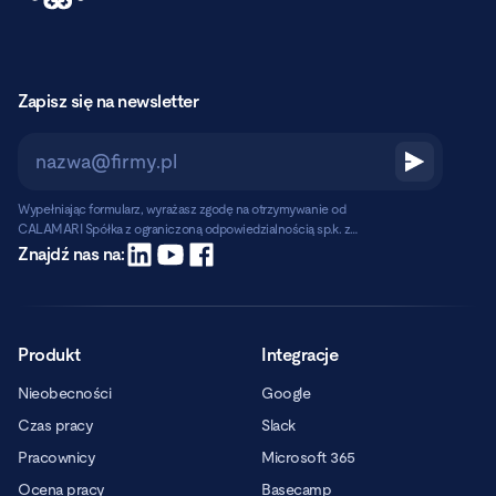
Zapisz się na newsletter
Wypełniając formularz, wyrażasz zgodę na otrzymywanie od
CALAMARI Spółka z ograniczoną odpowiedzialnością sp.k. z
siedzibą w Warszawie, ul. Chmielna 2/31, 00-020 Warszawa,
Czytaj dalej
Znajdź nas na:
informacji handlowych pocztą elektroniczną.
Produkt
Integracje
Nieobecności
Google
Czas pracy
Slack
Pracownicy
Microsoft 365
Ocena pracy
Basecamp