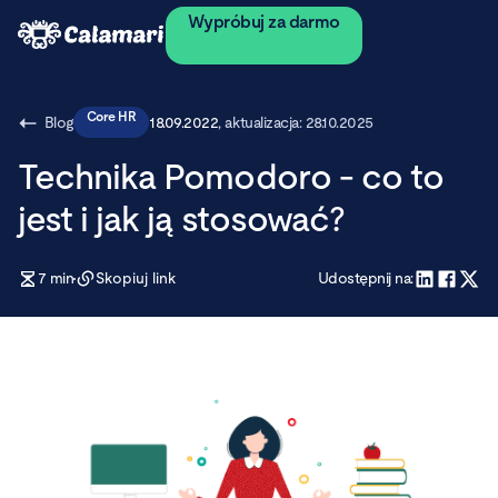
Wypróbuj za darmo
Core HR
Blog
18.09.2022
, aktualizacja:
28.10.2025
Technika Pomodoro - co to
jest i jak ją stosować?
7
min
Skopiuj link
Udostępnij na: