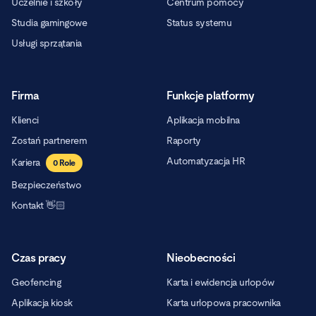
Uczelnie i szkoły
Centrum pomocy
Studia gamingowe
Status systemu
Usługi sprzątania
Firma
Funkcje platformy
Klienci
Aplikacja mobilna
Zostań partnerem
Raporty
Automatyzacja HR
Kariera
0
Role
Bezpieczeństwo
Kontakt 👋🏻
Czas pracy
Nieobecności
Geofencing
Karta i ewidencja urlopów
Aplikacja kiosk
Karta urlopowa pracownika