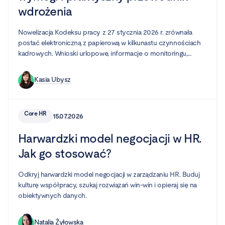
wdrożenia
Nowelizacja Kodeksu pracy z 27 stycznia 2026 r. zrównała
postać elektroniczną z papierową w kilkunastu czynnościach
kadrowych. Wnioski urlopowe, informacje o monitoringu,
potwierdzenia BHP — to wszystko można teraz załatwić bez
wydruku i podpisu. Ale „można" nie znaczy „wystarczy wysłać
Kasia Ubysz
maila". Poniżej wyjaśniamy, co dokładnie obejmuje zmiana, jakie
wymogi musi spełnić Twoje narzędzie i jak przygotować firmę.
Core HR
15.07.2026
Harwardzki model negocjacji w HR.
Jak go stosować?
Odkryj harwardzki model negocjacji w zarządzaniu HR. Buduj
kulturę współpracy, szukaj rozwiązań win-win i opieraj się na
obiektywnych danych.
Natalia Żyłowska