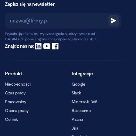
Zapisz się na newsletter
Wypełniając formularz, wyrażasz zgodę na otrzymywanie od
CALAMARI Spółka z ograniczoną odpowiedzialnością sp.k. z
siedzibą w Warszawie, ul. Chmielna 2/31, 00-020 Warszawa,
Czytaj dalej
Znajdź nas na:
informacji handlowych pocztą elektroniczną.
Produkt
Integracje
Nieobecności
Google
Czas pracy
Slack
Pracownicy
Microsoft 365
Ocena pracy
Basecamp
Cennik
Asana
Jira