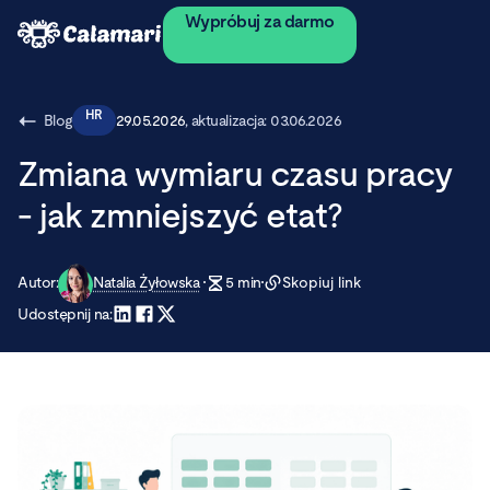
Wypróbuj za darmo
HR
Blog
29.05.2026
, aktualizacja:
03.06.2026
Zmiana wymiaru czasu pracy
- jak zmniejszyć etat?
Autor:
Natalia Żyłowska
5
min
Skopiuj link
Udostępnij na: