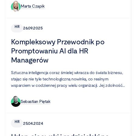
nich korzysta z tego ekosystemu, ale często nawyki i sposób
Marta Czapik
pracy sprawiają, że potencjał narzędzi pozostaje
niewykorzystany. Zamiast harmonii – chaos, zamiast spójności
– przypadkowy zbiór aplikacji. Właśnie dlatego warto spojrzeć
HR
26.09.2025
na produktywność przez pryzmat dobrze zaprojektowanego
środowiska pracy.
Kompleksowy Przewodnik po
Promptowaniu AI dla HR
Managerów
Sztuczna inteligencja coraz śmielej wkracza do świata biznesu,
stając się nie tyle technologiczną nowinką, co realnym
wsparciem w codziennej pracy wielu organizacji. Jej zdolność
do przyspieszania zadań, wspierania zaawansowanych analiz i
automatyzacji żmudnych, manualnych procesów pozwala
Sebastian Piętak
firmom działać efektywniej. Jednym z obszarów, który może w
ogromnym stopniu czerpać z tych dobrodziejstw, jest dział
Human Resources.
HR
25.04.2024