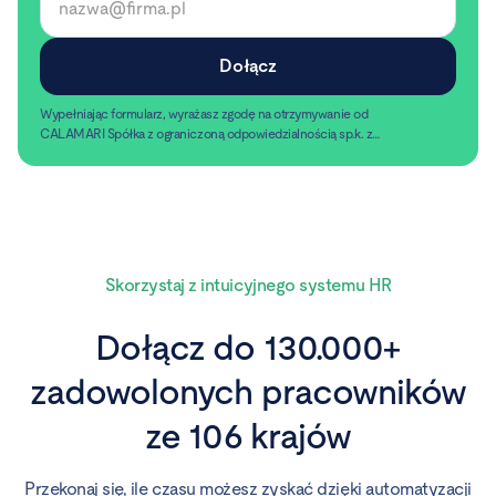
Wypełniając formularz, wyrażasz zgodę na otrzymywanie od
CALAMARI Spółka z ograniczoną odpowiedzialnością sp.k. z
siedzibą w Warszawie, ul. Chmielna 2/31, 00-020 Warszawa,
Czytaj dalej
informacji handlowych pocztą elektroniczną.
Skorzystaj z intuicyjnego systemu HR
Dołącz do 130.000+
zadowolonych pracowników
ze 106 krajów
Przekonaj się, ile czasu możesz zyskać dzięki automatyzacji