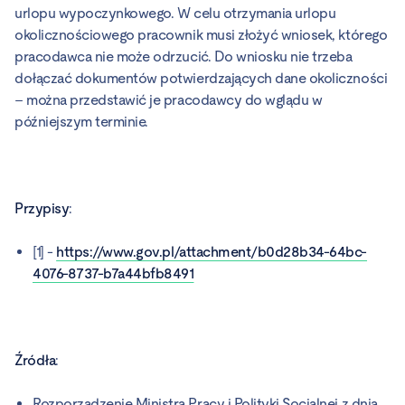
urlopu wypoczynkowego. W celu otrzymania urlopu
okolicznościowego pracownik musi złożyć wniosek, którego
pracodawca nie może odrzucić. Do wniosku nie trzeba
dołączać dokumentów potwierdzających dane okoliczności
– można przedstawić je pracodawcy do wglądu w
późniejszym terminie.
Przypisy
:
[1] -
https://www.gov.pl/attachment/b0d28b34-64bc-
4076-8737-b7a44bfb8491
Źródła
:
Rozporządzenie Ministra Pracy i Polityki Socjalnej z dnia