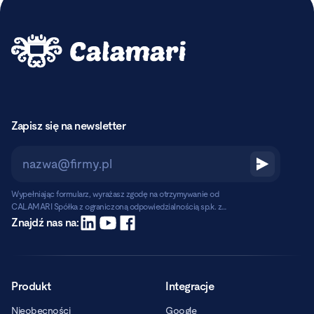
Zapisz się na newsletter
Wypełniając formularz, wyrażasz zgodę na otrzymywanie od
CALAMARI Spółka z ograniczoną odpowiedzialnością sp.k. z
siedzibą w Warszawie, ul. Chmielna 2/31, 00-020 Warszawa,
Czytaj dalej
Znajdź nas na:
informacji handlowych pocztą elektroniczną.
Produkt
Integracje
Nieobecności
Google