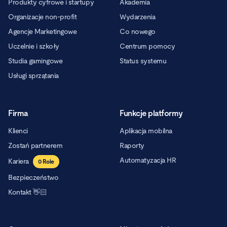
Produkty cyfrowe i startupy
Akademia
Organizacje non-profit
Wydarzenia
Agencje Marketingowe
Co nowego
Uczelnie i szkoły
Centrum pomocy
Studia gamingowe
Status systemu
Usługi sprzątania
Firma
Funkcje platformy
Klienci
Aplikacja mobilna
Zostań partnerem
Raporty
Automatyzacja HR
Kariera
0
Role
Bezpieczeństwo
Kontakt 👋🏻