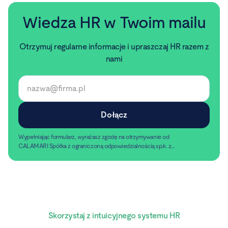
Wiedza HR w Twoim mailu
Otrzymuj regularne informacje i upraszczaj HR razem z
nami
Wypełniając formularz, wyrażasz zgodę na otrzymywanie od
CALAMARI Spółka z ograniczoną odpowiedzialnością sp.k. z
siedzibą w Warszawie, ul. Chmielna 2/31, 00-020 Warszawa,
Czytaj dalej
informacji handlowych pocztą elektroniczną.
Skorzystaj z intuicyjnego systemu HR