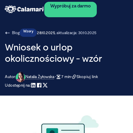
Wypróbuj za darmo
Wzory
Blog
28.10.2025
, aktualizacja:
30.10.2025
Wniosek o urlop
okolicznościowy - wzór
Autor:
Natalia Żyłowska
7
min
Skopiuj link
Udostępnij na: